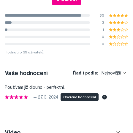
35
3
1
0
0
Hodnotilo 39 uživatelů.
Vaše hodnocení
Řadit podle:
Nejnovější
Používám již dlouho - perfektní.
— 27. 3. 2024
Ověřené hodnocení
?
Video