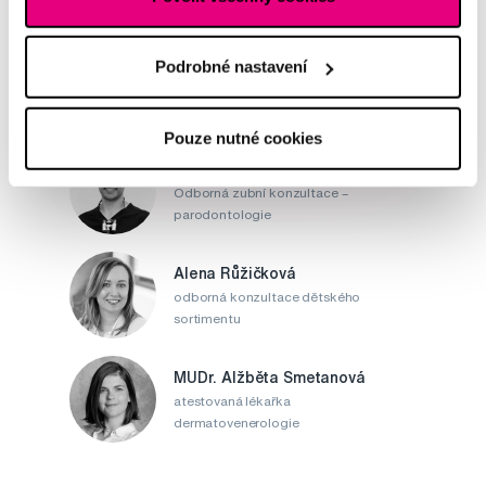
Napište našim odborníkům
Podrobné nastavení
Pouze nutné cookies
MDDr. Tomáš Pražák
Odborná zubní konzultace –
parodontologie
Alena Růžičková
odborná konzultace dětského
sortimentu
MUDr. Alžběta Smetanová
atestovaná lékařka
dermatovenerologie