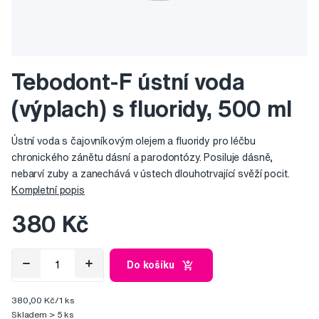
Tebodont-F ústní voda
(výplach) s fluoridy, 500 ml
Ústní voda s čajovníkovým olejem a fluoridy pro léčbu
chronického zánětu dásní a parodontózy. Posiluje dásně,
nebarví zuby a zanechává v ústech dlouhotrvající svěží pocit.
Kompletní popis
380 Kč
Do košíku
380,00 Kč/1 ks
Skladem > 5 ks