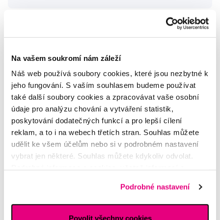
Citlivé zuby a začínající paradentóza
Zuzka
Na vašem soukromí nám záleží
Krvácení dásní
Náš web používá soubory cookies, které jsou nezbytné k
Milan
jeho fungování. S vaším souhlasem budeme používat
také další soubory cookies a zpracovávat vaše osobní
údaje pro analýzu chování a vytváření statistik,
mustek
poskytování dodatečných funkcí a pro lepší cílení
Marketa
reklam, a to i na webech třetích stran. Souhlas můžete
udělit ke všem účelům nebo si v podrobném nastavení
vybrat jen některé. Souhlas můžete kdykoliv odvolat.
Další dotazy a články
najdete v naší poradně
Podrobné informace o cookies, včetně informací o
nebo nám rovnou
napište
předávání údajů o vašem chování na webu sociálním a
Podrobné nastavení
reklamním sítím naleznete
zde
.
Potřebujete poradit?
Povolit všechny cookies