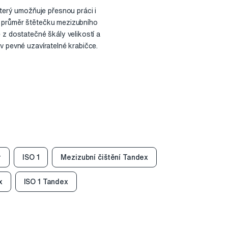
erý umožňuje přesnou práci i
í průměr štětečku mezizubního
 dostatečné škály velikostí a
v pevné uzavíratelné krabičce.
r
ISO 1
Mezizubní čištění Tandex
x
ISO 1 Tandex