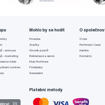
sortimentu
upu
Mohlo by se hodit
O společnos
mínky
Poradna
O nás
ní
Značky
Profimed v čase
jů - smlouva
Slovník pojmů
Kariéra
jů - marketing
Reklamace a servis
Kontakty
idence tržeb
Klub Profimed
užívání cookies
Fridababy
ies
Swissdent
Platební metody
ebírat