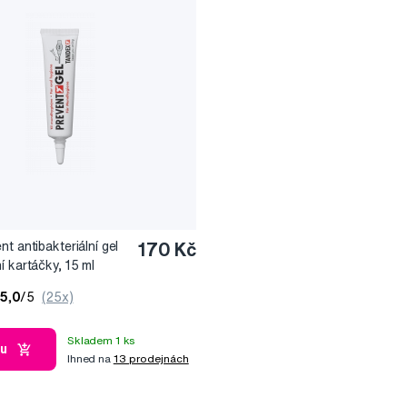
t antibakteriální gel
170 Kč
í kartáčky, 15 ml
5,0
/5
(25x)
Skladem 1 ks
ku
Ihned na
13 prodejnách