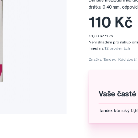
Dánské mezizubní kartá
drátku 0,40 mm, odpovíd
110 Kč
18,33 Kč/1 ks
Není skladem pro nákup onl
Ihned na
12 prodejnách
Značka:
Tandex
Kód zboží
Vaše časté
Tandex kónický 0,8