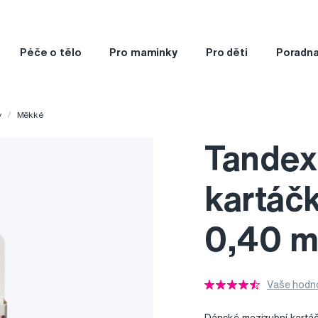
Péče o tělo
Pro maminky
Pro děti
Poradn
y
Měkké
Tandex
kartáč
0,40 m
Vaše hodno