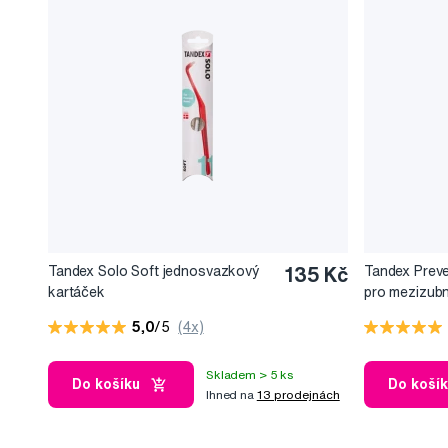
Tandex Solo Soft jednosvazkový
135 Kč
Tandex Preven
kartáček
pro mezizubn
5,0
/5
(4x)
Skladem > 5 ks
Do košíku
Do koší
Ihned na
13 prodejnách