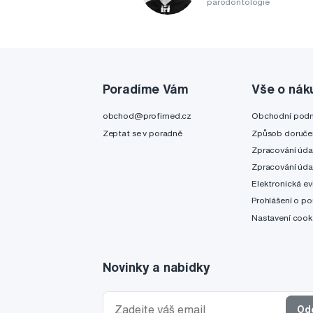
parodontologie
Poradíme Vám
Vše o nák
obchod@profimed.cz
Obchodní pod
Zeptat se v poradně
Způsob doruče
Zpracování úda
Zpracování úda
Elektronická ev
Prohlášení o po
Nastavení cook
Novinky a nabídky
Od