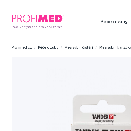
Péče o zuby
Profimed.cz
Péče o zuby
Mezizubní čištění
Mezizubní kartáčk