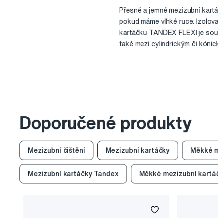
Přesné a jemné mezizubní kart
pokud máme vlhké ruce. Izolova
kartáčku TANDEX FLEXI je souč
také mezi cylindrickým či kónic
Doporučené produkty
Mezizubní čištění
Mezizubní kartáčky
Měkké m
Mezizubní kartáčky Tandex
Měkké mezizubní kartá