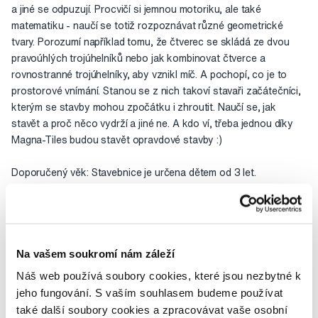
a jiné se odpuzují. Procvičí si jemnou motoriku, ale také
matematiku - naučí se totiž rozpoznávat různé geometrické
tvary. Porozumí například tomu, že čtverec se skládá ze dvou
pravoúhlých trojúhelníků nebo jak kombinovat čtverce a
rovnostranné trojúhelníky, aby vznikl míč. A pochopí, co je to
prostorové vnímání. Stanou se z nich takoví stavaři začátečníci,
kterým se stavby mohou zpočátku i zhroutit. Naučí se, jak
stavět a proč něco vydrží a jiné ne. A kdo ví, třeba jednou díky
Magna-Tiles budou stavět opravdové stavby :)
Doporučený věk: Stavebnice je určena dětem od 3 let.
Hodnocení
Na vašem soukromí nám záleží
Náš web používá soubory cookies, které jsou nezbytné k
jeho fungování. S vaším souhlasem budeme používat
Potřebujete poradit?
také další soubory cookies a zpracovávat vaše osobní