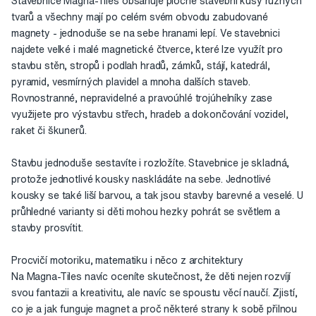
Stavebnice Magna-Tiles obsahuje ploché stavební kusy různých
tvarů a všechny mají po celém svém obvodu zabudované
magnety - jednoduše se na sebe hranami lepí. Ve stavebnici
najdete velké i malé magnetické čtverce, které lze využít pro
stavbu stěn, stropů i podlah hradů, zámků, stájí, katedrál,
pyramid, vesmírných plavidel a mnoha dalších staveb.
Rovnostranné, nepravidelné a pravoúhlé trojúhelníky zase
využijete pro výstavbu střech, hradeb a dokončování vozidel,
raket či škunerů.
Stavbu jednoduše sestavíte i rozložíte. Stavebnice je skladná,
protože jednotlivé kousky naskládáte na sebe. Jednotlivé
kousky se také liší barvou, a tak jsou stavby barevné a veselé. U
průhledné varianty si děti mohou hezky pohrát se světlem a
stavby prosvítit.
Procvičí motoriku, matematiku i něco z architektury
Na Magna-Tiles navíc oceníte skutečnost, že děti nejen rozvíjí
svou fantazii a kreativitu, ale navíc se spoustu věcí naučí. Zjistí,
co je a jak funguje magnet a proč některé strany k sobě přilnou