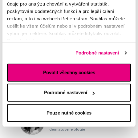
údaje pro analýzu chování a vytváření statistik,
poskytování dodatečných funkcí a pro lepší cílení
Napište našim odborníkům
reklam, a to i na webech třetích stran. Souhlas můžete
udělit ke všem účelům nebo si v podrobném nastavení
vybrat jen některé. Souhlas můžete kdykoliv odvolat.
Podrobné informace o cookies, včetně informací o
předávání údajů o vašem chování na webu sociálním a
Podrobné nastavení
reklamním sítím naleznete
zde
.
MDDr. Tomáš Pražák
Odborná zubní konzultace –
parodontologie
Povolit všechny cookies
Alena Růžičková
Podrobné nastavení
odborná konzultace dětského
sortimentu
Pouze nutné cookies
MUDr. Alžběta Smetanová
atestovaná lékařka
dermatovenerologie