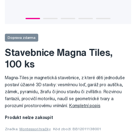
Doprava zdarma
Stavebnice Magna Tiles,
100 ks
Magna-Tiles je magnetická stavebnice, z které děti jednoduše
postaví úžasné 3D stavby: vesmírnou loď, garáž pro autíčka,
zámek, pyramidu, žirafu či jinou stavbu či zvířátko. Rozvinou
fantazii, procvičí motoriku, naučí se geometrické tvary a
porozumí prostorovému vnímání.
Kompletní popis
Produkt nelze zakoupit
Značka:
Montessori hračky
Kód zboží: BB12011138001