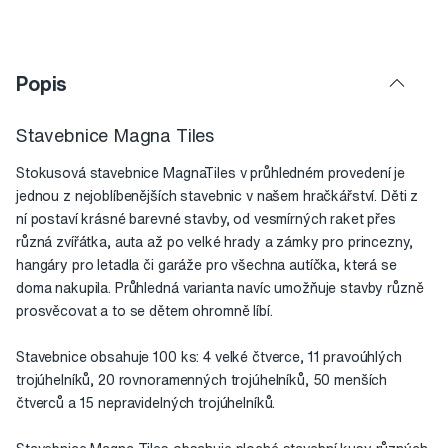
Popis
Stavebnice Magna Tiles
Stokusová stavebnice MagnaTiles v průhledném provedení je
jednou z nejoblíbenějších stavebnic v našem hračkářství. Děti z
ní postaví krásné barevné stavby, od vesmírných raket přes
různá zvířátka, auta až po velké hrady a zámky pro princezny,
hangáry pro letadla či garáže pro všechna autíčka, která se
doma nakupila. Průhledná varianta navíc umožňuje stavby různě
prosvěcovat a to se dětem ohromně líbí.
Stavebnice obsahuje 100 ks: 4 velké čtverce, 11 pravoúhlých
trojúhelníků, 20 rovnoramenných trojúhelníků, 50 menších
čtverců a 15 nepravidelných trojúhelníků.