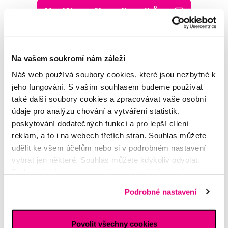
Napište našim odborníkům
Na vašem soukromí nám záleží
Náš web používá soubory cookies, které jsou nezbytné k
MDDr. Tomáš Pražák
jeho fungování. S vaším souhlasem budeme používat
Odborná zubní konzultace –
parodontologie
také další soubory cookies a zpracovávat vaše osobní
údaje pro analýzu chování a vytváření statistik,
poskytování dodatečných funkcí a pro lepší cílení
Alena Růžičková
reklam, a to i na webech třetích stran. Souhlas můžete
odborná konzultace dětského
sortimentu
udělit ke všem účelům nebo si v podrobném nastavení
vybrat jen některé. Souhlas můžete kdykoliv odvolat.
Podrobné informace o cookies, včetně informací o
MUDr. Alžběta Smetanová
předávání údajů o vašem chování na webu sociálním a
atestovaná lékařka
Podrobné nastavení
dermatovenerologie
reklamním sítím naleznete
zde
.
Povolit všechny cookies