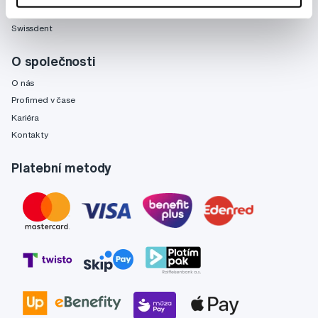
Fridababy
Swissdent
O společnosti
O nás
Profimed v čase
Kariéra
Kontakty
Platební metody