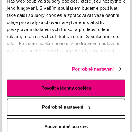
Náš web používá soubory cookies, které jsou nezbytné k
obchod@profimed.cz
jeho fungování. S vaším souhlasem budeme používat
Zeptat se v poradně
také další soubory cookies a zpracovávat vaše osobní
údaje pro analýzu chování a vytváření statistik,
Vše o nákupu
poskytování dodatečných funkcí a pro lepší cílení
Obchodní podmínky
reklam, a to i na webech třetích stran. Souhlas můžete
Způsob doručení
udělit ke všem účelům nebo si v podrobném nastavení
Zpracování údajů - smlouva
vybrat jen některé. Souhlas můžete kdykoliv odvolat.
Zpracování údajů - marketing
Podrobné informace o cookies, včetně informací o
Elektronická evidence tržeb
předávání údajů o vašem chování na webu sociálním a
Podrobné nastavení
Prohlášení o používání cookies
reklamním sítím naleznete
zde
.
Nastavení cookies
Povolit všechny cookies
Mohlo by se hodit
Poradna
Podrobné nastavení
Značky
Slovník pojmů
Reklamace a servis
Pouze nutné cookies
Klub Profimed