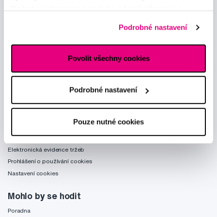
Podrobné informace o cookies, včetně informací o
předávání údajů o vašem chování na webu sociálním a
Podrobné nastavení
reklamním sítím naleznete
zde
.
Poradíme Vám
obchod@profimed.cz
Povolit všechny cookies
Zeptat se v poradně
Vše o nákupu
Podrobné nastavení
Obchodní podmínky
Způsob doručení
Pouze nutné cookies
Zpracování údajů - smlouva
Zpracování údajů - marketing
Elektronická evidence tržeb
Prohlášení o používání cookies
Nastavení cookies
Mohlo by se hodit
Poradna