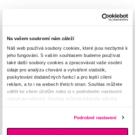
Na vašem soukromí nám záleží
Náš web používá soubory cookies, které jsou nezbytné k
jeho fungování. S vaším souhlasem budeme používat
Novinky a nabídky
také další soubory cookies a zpracovávat vaše osobní
údaje pro analýzu chování a vytváření statistik,
Odebírat
poskytování dodatečných funkcí a pro lepší cílení
reklam, a to i na webech třetích stran. Souhlas můžete
udělit ke všem účelům nebo si v podrobném nastavení
Chci dostávat informace o novinkách a akčních nabídkách
vybrat jen některé. Souhlas můžete kdykoliv odvolat.
a souhlasím se
zpracováním osobních údajů
pro tyto účely.
Podrobné informace o cookies, včetně informací o
předávání údajů o vašem chování na webu sociálním a
Podrobné nastavení
reklamním sítím naleznete
zde
.