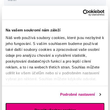
koutky
Martin
Na vašem soukromí nám záleží
Výrůstky na dásních
Náš web používá soubory cookies, které jsou nezbytné k
Michaela
jeho fungování. S vaším souhlasem budeme používat
také další soubory cookies a zpracovávat vaše osobní
údaje pro analýzu chování a vytváření statistik,
Zubní pasta pro těhotné
poskytování dodatečných funkcí a pro lepší cílení
Veronika
reklam, a to i na webech třetích stran. Souhlas můžete
udělit ke všem účelům nebo si v podrobném nastavení
vybrat jen některé. Souhlas můžete kdykoliv odvolat.
Další dotazy a články
najdete v naší poradně
Podrobné informace o cookies, včetně informací o
nebo nám rovnou
napište
předávání údajů o vašem chování na webu sociálním a
Podrobné nastavení
reklamním sítím naleznete
zde
.
Potřebujete poradit?
Povolit všechny cookies