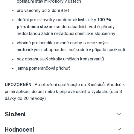
optimální stav mikroflóry v ústech
pro všechny od 3 do 99 let
ideální pro milovníky outdoor aktivit - díky
100 %
přírodnímu složení
se do odpadních vod či přírody
nedostanou žádné nežádoucí chemické sloučeniny
vhodné pro hendikepované osoby s omezenými
motorickými schopnostmi, neškodné v případě spolknutí
bez obsahu jakýchkoliv umělých konzervantů
jemná pomerančová příchuť
UPOZORNĚNÍ:
Po otevření spotřebujte do 3 měsíců. Vhodné k
přímé aplikaci do úst nebo k přípravě ústního výplachu (cca 3
dávky do 20 ml vody).
Složení
Hodnocení