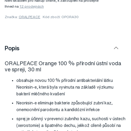
Není skladem pro nákup online, k zakoupení na prodejně
Ihned na
12 prodejnách
Značka:
ORALPEACE
Kód zboží: OPORA30
Popis
ORALPEACE Orange 100 % přírodní ústní voda
ve spreji, 30 ml
obsahuje novou 100 % přírodní antibakteriální látku
Neonisin-e, která byla vyvinuta na základě výzkumu
bakterií mléčného kvašení
Neonisin-e eliminuje bakterie způsobující zubní kaz,
onemocnění parodontu a kandidózní infekce
sprej je účinný v prevenci zubního kazu, suchosti v ústech
(xerostomie) a špatného dechu, jelikož cíleně působí na