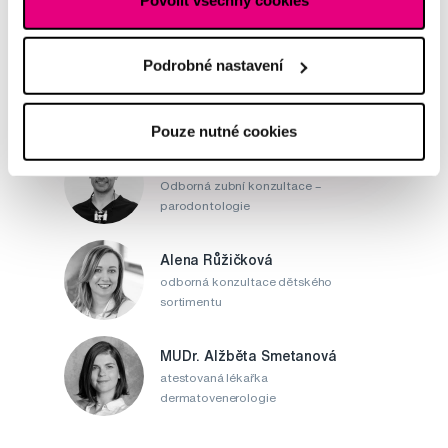
Napište našim odborníkům
Podrobné nastavení
Pouze nutné cookies
MDDr. Tomáš Pražák
Odborná zubní konzultace –
parodontologie
Alena Růžičková
odborná konzultace dětského
sortimentu
MUDr. Alžběta Smetanová
atestovaná lékařka
dermatovenerologie