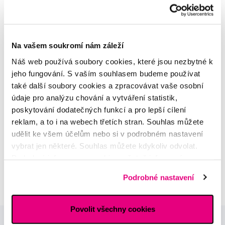
Na vašem soukromí nám záleží
MDDr. Tomáš Pražák
Náš web používá soubory cookies, které jsou nezbytné k
Odborná zubní konzultace –
parodontologie
jeho fungování. S vaším souhlasem budeme používat
také další soubory cookies a zpracovávat vaše osobní
údaje pro analýzu chování a vytváření statistik,
Alena Růžičková
poskytování dodatečných funkcí a pro lepší cílení
odborná konzultace dětského
sortimentu
reklam, a to i na webech třetích stran. Souhlas můžete
udělit ke všem účelům nebo si v podrobném nastavení
vybrat jen některé. Souhlas můžete kdykoliv odvolat.
MUDr. Alžběta Smetanová
Podrobné informace o cookies, včetně informací o
atestovaná lékařka
dermatovenerologie
předávání údajů o vašem chování na webu sociálním a
Podrobné nastavení
reklamním sítím naleznete
zde
.
Povolit všechny cookies