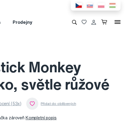
a
Prodejny
tick Monkey
o, světle růžové
cení (53x)
račka zároveň
Kompletní popis