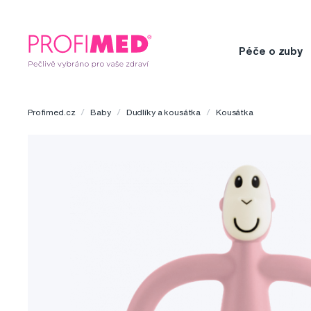
Péče o zuby
Profimed.cz
Baby
Dudlíky a kousátka
Kousátka