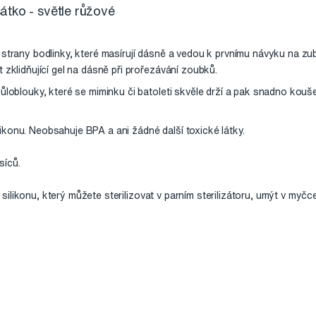
tko - světle růžové
strany bodlinky, které masírují dásně a vedou k prvnímu návyku na zub
 zklidňující gel na dásně při prořezávání zoubků.
ůloblouky, které se miminku či batoleti skvěle drží a pak snadno kouše
ikonu. Neobsahuje BPA a ani žádné další toxické látky.
síců.
ilikonu, který můžete sterilizovat v parním sterilizátoru, umýt v myčc