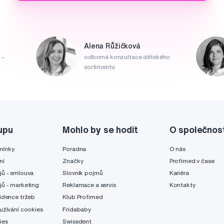
Alena Růžičková
 –
odborná konzultace dětského
sortimentu
upu
Mohlo by se hodit
O společnos
mínky
Poradna
O nás
ní
Značky
Profimed v čase
jů - smlouva
Slovník pojmů
Kariéra
jů - marketing
Reklamace a servis
Kontakty
idence tržeb
Klub Profimed
užívání cookies
Fridababy
ies
Swissdent