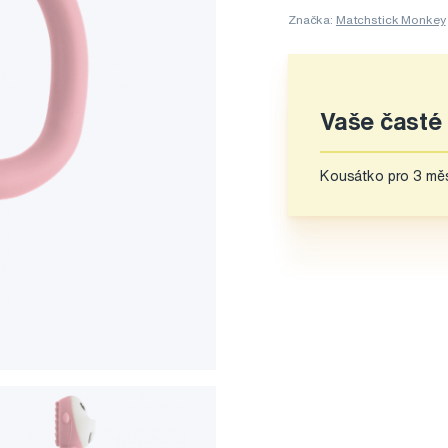
Značka:
Matchstick Monkey
Vaše časté
Kousátko pro 3 měs