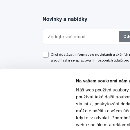
Novinky a nabídky
Od
Chci dostávat informace o novinkách a akčních
a souhlasím se
zpracováním osobních údajů
pro 
Na vašem soukromí nám z
Náš web používá soubory 
používat také další soubo
statistik, poskytování doda
můžete udělit ke všem úče
kdykoliv odvolat. Podrobn
webu sociálním a reklamn
© 1997-2026