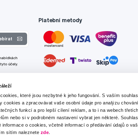
Platební metody
ebírat
 nabídkách
tyto účely.
áleží
cookies, které jsou nezbytné k jeho fungování. S vaším souhl
ry cookies a zpracovávat vaše osobní údaje pro analýzu chování
tečných funkcí a pro lepší cílení reklam, a to i na webech třetíc
lům nebo si v podrobném nastavení vybrat jen některé. Souhla
é informace o cookies, včetně informací o předávání údajů o v
ím sítím naleznete
zde
.
Tato stránka je chráněna službou reCAPTCHA a platí zde
Zásady ochrany soukromí
a
Podmínky služby
společnosti Google.