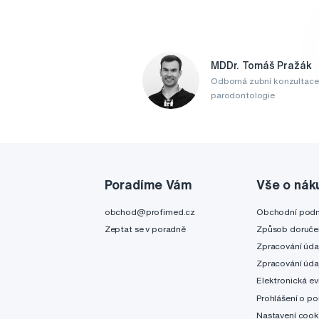
MDDr. Tomáš Pražák
Odborná zubní konzultace
parodontologie
Poradíme Vám
Vše o nák
obchod@profimed.cz
Obchodní pod
Zeptat se v poradně
Způsob doruče
Zpracování úda
Zpracování úda
Elektronická ev
Prohlášení o po
Nastavení cook