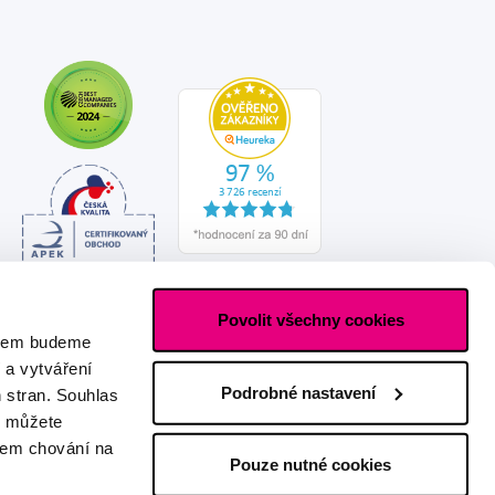
Povolit všechny cookies
asem budeme
 a vytváření
Podrobné nastavení
h stran. Souhlas
s můžete
ašem chování na
Pouze nutné cookies
Vytvořeno s láskou
IZON
+
2FRESH