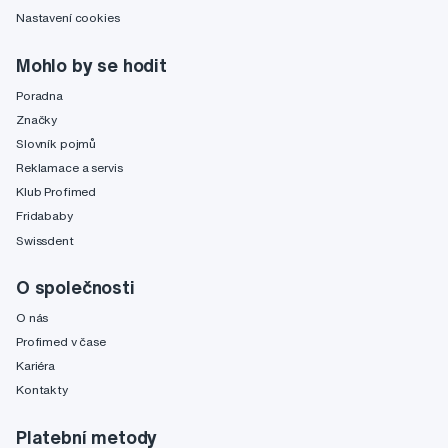
Nastavení cookies
Mohlo by se hodit
Poradna
Značky
Slovník pojmů
Reklamace a servis
Klub Profimed
Fridababy
Swissdent
O společnosti
O nás
Profimed v čase
Kariéra
Kontakty
Platební metody