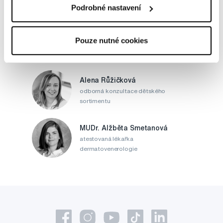
Podrobné nastavení
MDDr. Tomáš Pražák
Pouze nutné cookies
Odborná zubní konzultace –
parodontologie
Alena Růžičková
odborná konzultace dětského
sortimentu
MUDr. Alžběta Smetanová
atestovaná lékařka
dermatovenerologie