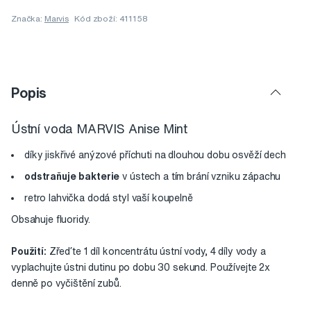
Značka:
Marvis
Kód zboží: 411158
Popis
Ústní voda MARVIS Anise Mint
díky jiskřivé anýzové příchuti na dlouhou dobu osvěží dech
odstraňuje bakterie
v ústech a tím brání vzniku zápachu
retro lahvička dodá styl vaší koupelně
Obsahuje fluoridy.
Použití:
Zřeďte 1 díl koncentrátu ústní vody, 4 díly vody a
vyplachujte ústni dutinu po dobu 30 sekund. Používejte 2x
denně po vyčištění zubů.