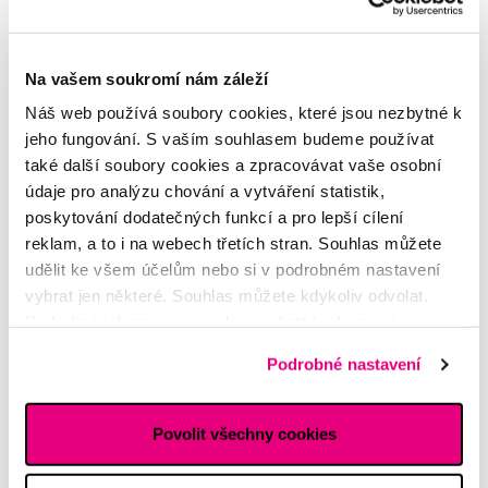
Vybrané dotazy a články
Na vašem soukromí nám záleží
Náš web používá soubory cookies, které jsou nezbytné k
jeho fungování. S vaším souhlasem budeme používat
Ústní voda Marvis
také další soubory cookies a zpracovávat vaše osobní
Martin
údaje pro analýzu chování a vytváření statistik,
poskytování dodatečných funkcí a pro lepší cílení
reklam, a to i na webech třetích stran. Souhlas můžete
Další dotazy a články
najdete v naší poradně
udělit ke všem účelům nebo si v podrobném nastavení
nebo nám rovnou
napište
vybrat jen některé. Souhlas můžete kdykoliv odvolat.
Podrobné informace o cookies, včetně informací o
Potřebujete poradit?
předávání údajů o vašem chování na webu sociálním a
Podrobné nastavení
reklamním sítím naleznete
zde
.
Napište našim odborníkům
Povolit všechny cookies