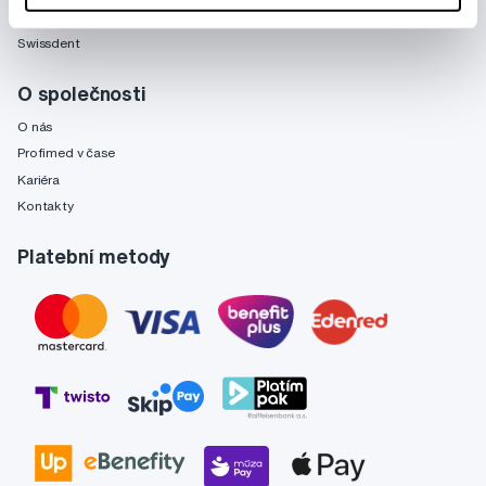
Fridababy
Swissdent
O společnosti
O nás
Profimed v čase
Kariéra
Kontakty
Platební metody