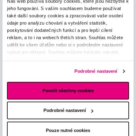
Náš web používá soubory cookies, které jsou nezbytné k
obchod@profimed.cz
jeho fungování. S vaším souhlasem budeme používat
Zeptat se v poradně
také další soubory cookies a zpracovávat vaše osobní
údaje pro analýzu chování a vytváření statistik,
Vše o nákupu
poskytování dodatečných funkcí a pro lepší cílení
Obchodní podmínky
reklam, a to i na webech třetích stran. Souhlas můžete
Způsob doručení
udělit ke všem účelům nebo si v podrobném nastavení
Zpracování údajů - smlouva
vybrat jen některé. Souhlas můžete kdykoliv odvolat.
Zpracování údajů - marketing
Podrobné informace o cookies, včetně informací o
Elektronická evidence tržeb
předávání údajů o vašem chování na webu sociálním a
Podrobné nastavení
Prohlášení o používání cookies
reklamním sítím naleznete
zde
.
Nastavení cookies
Povolit všechny cookies
Mohlo by se hodit
Poradna
Podrobné nastavení
Značky
Slovník pojmů
Reklamace a servis
Pouze nutné cookies
Klub Profimed