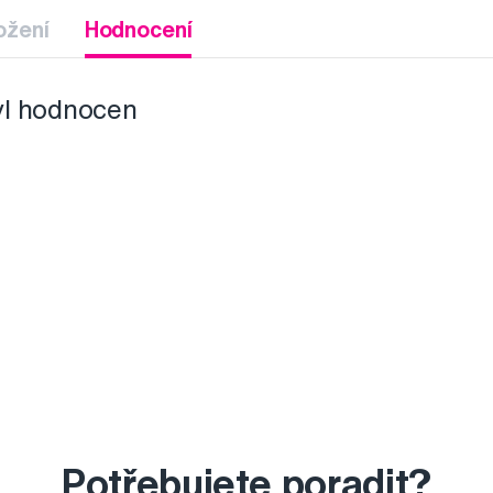
ožení
Hodnocení
yl hodnocen
Potřebujete poradit?