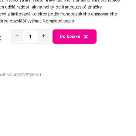
y? Nebo sami hledáte hravý lak, který snadno smyjete teplou
m udělá radost lak na nehty od francouzské značky
vený z limitované kolekce podle francouzského animovaného
bírce obzvlášť vyjímat.
Kompletní popis
č
Do košíku
oží: MCURISTDETSKY21