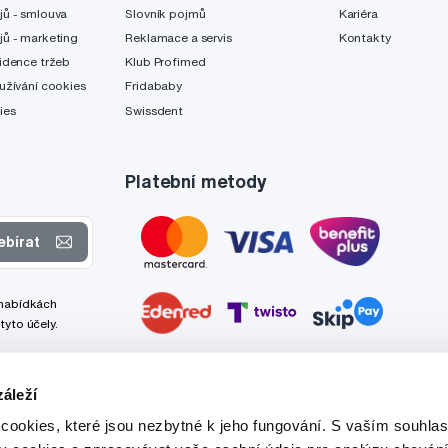
jů - smlouva
Slovník pojmů
Kariéra
jů - marketing
Reklamace a servis
Kontakty
idence tržeb
Klub Profimed
užívání cookies
Fridababy
ies
Swissdent
Platební metody
ebírat
 nabídkách
tyto účely.
áleží
cookies, které jsou nezbytné k jeho fungování. S vaším souhl