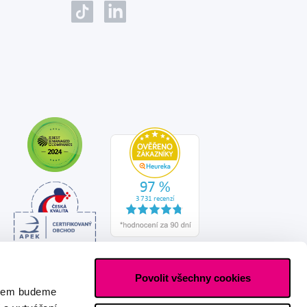
Povolit všechny cookies
asem budeme