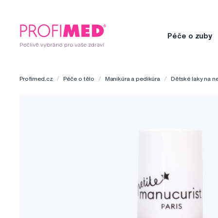
Péče o zuby
Profimed.cz
Péče o tělo
Manikúra a pedikúra
Dětské laky na n