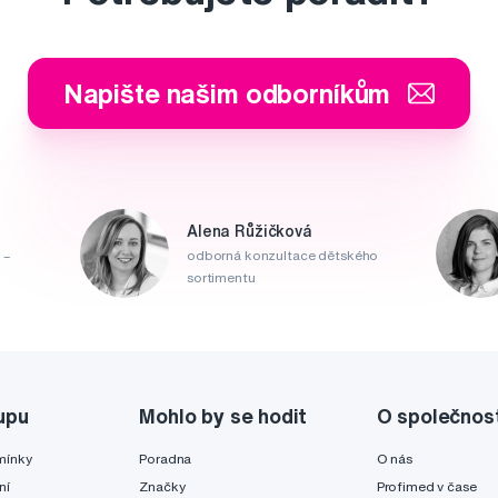
Napište našim odborníkům
Alena Růžičková
 –
odborná konzultace dětského
sortimentu
upu
Mohlo by se hodit
O společnos
mínky
Poradna
O nás
ní
Značky
Profimed v čase