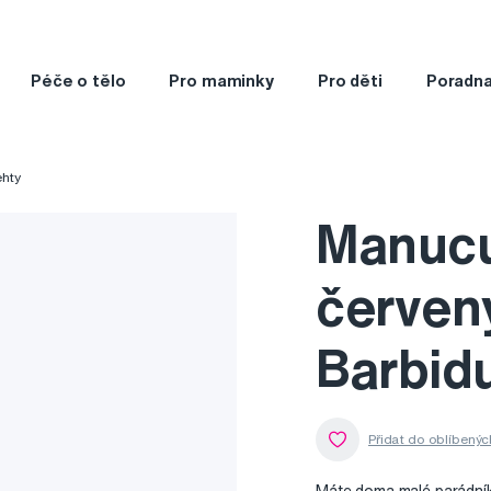
Péče o tělo
Pro maminky
Pro děti
Poradn
ehty
Manucu
červený
Barbidu