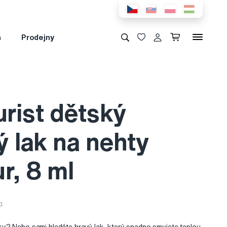
a
Prodejny
rist dětský
 lak na nehty
r, 8 ml