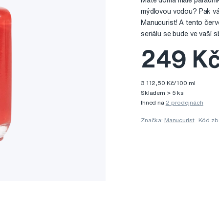
Máte doma malé parádník
mýdlovou vodou? Pak vá
Manucurist! A tento čer
seriálu se bude ve vaší s
249 K
3 112,50 Kč/100 ml
Skladem > 5 ks
Ihned na
2 prodejnách
Značka:
Manucurist
Kód zb