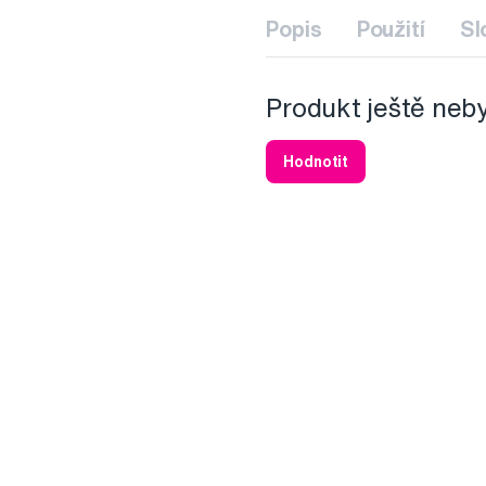
Popis
Použití
Sl
Produkt ještě neb
Hodnotit