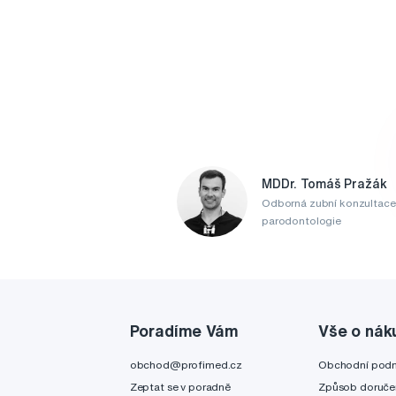
MDDr. Tomáš Pražák
Odborná zubní konzultace
parodontologie
Poradíme Vám
Vše o nák
obchod@profimed.cz
Obchodní pod
Zeptat se v poradně
Způsob doruče