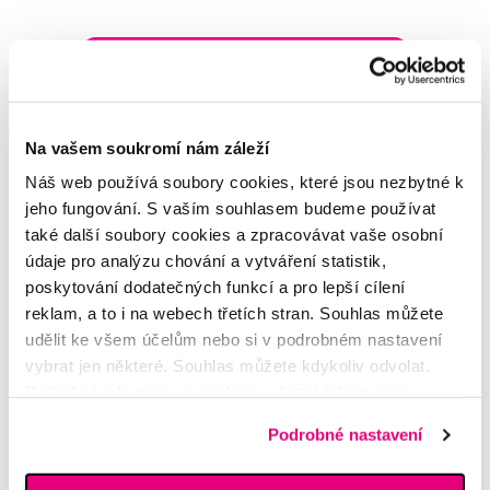
Napište našim odborníkům
Na vašem soukromí nám záleží
Náš web používá soubory cookies, které jsou nezbytné k
jeho fungování. S vaším souhlasem budeme používat
MDDr. Tomáš Pražák
Odborná zubní konzultace –
také další soubory cookies a zpracovávat vaše osobní
parodontologie
údaje pro analýzu chování a vytváření statistik,
poskytování dodatečných funkcí a pro lepší cílení
reklam, a to i na webech třetích stran. Souhlas můžete
Alena Růžičková
odborná konzultace dětského
udělit ke všem účelům nebo si v podrobném nastavení
sortimentu
vybrat jen některé. Souhlas můžete kdykoliv odvolat.
Podrobné informace o cookies, včetně informací o
předávání údajů o vašem chování na webu sociálním a
MUDr. Alžběta Smetanová
Podrobné nastavení
atestovaná lékařka
reklamním sítím naleznete
zde
.
dermatovenerologie