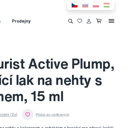
a
Prodejny
rist Active Plump,
ící lak na nehty s
nem, 15 ml
cení (2x)