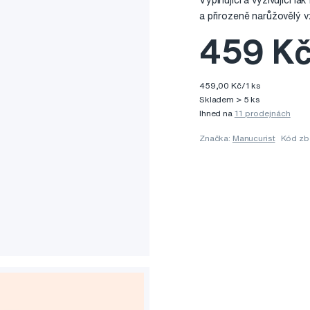
Vyplňující a vyživující l
a přirozeně narůžovělý v
459 K
459,00 Kč/1 ks
Skladem > 5 ks
Ihned na
11 prodejnách
Značka:
Manucurist
Kód zb