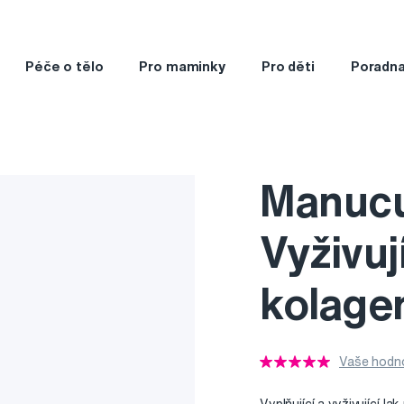
Péče o tělo
Pro maminky
Pro děti
Poradn
Manucu
Vyživuj
kolage
Vaše hodno