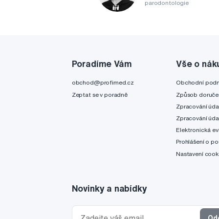
parodontologie
Poradíme Vám
Vše o nák
obchod@profimed.cz
Obchodní pod
Zeptat se v poradně
Způsob doruče
Zpracování úda
Zpracování úda
Elektronická ev
Prohlášení o po
Nastavení cook
Novinky a nabídky
Od