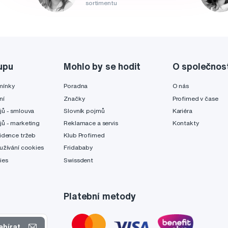
sortimentu
upu
Mohlo by se hodit
O společnos
mínky
Poradna
O nás
ní
Značky
Profimed v čase
jů - smlouva
Slovník pojmů
Kariéra
jů - marketing
Reklamace a servis
Kontakty
idence tržeb
Klub Profimed
užívání cookies
Fridababy
ies
Swissdent
Platební metody
ebírat