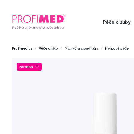
Péče o zuby
Profimed.cz
Péče o tělo
Manikúra a pedikúra
Nehtová péče
Novinka