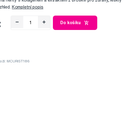
ak na nehty s kolagenem a extraktem z broskví pro zdravý, lesklý
zhled.
Kompletní popis
č
Do košíku
oží: MCURIST186