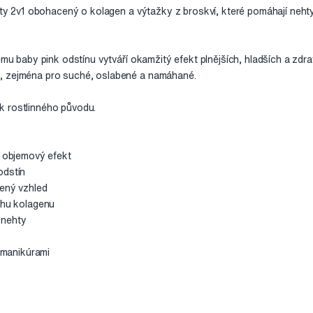
ehty 2v1 obohacený o kolagen a výtažky z broskví, které pomáhají neht
ému baby pink odstínu vytváří okamžitý efekt plnějších, hladších a zdra
, zejména pro suché, oslabené a namáhané.
k rostlinného původu.
y objemový efekt
odstín
vený vzhled
ahu kolagenu
 nehty
i manikúrami