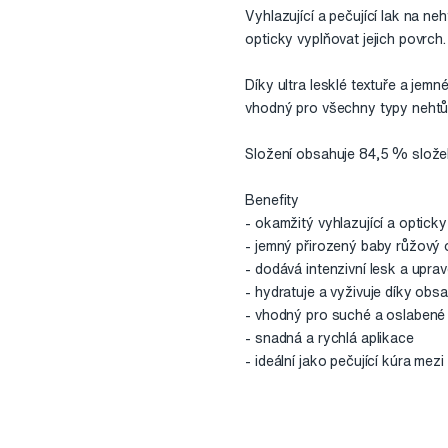
Vyhlazující a pečující lak na n
opticky vyplňovat jejich povrch.
Díky ultra lesklé textuře a jemn
vhodný pro všechny typy nehtů
Složení obsahuje 84,5 % slože
Benefity
- okamžitý vyhlazující a optick
- jemný přirozený baby růžový 
- dodává intenzivní lesk a upra
- hydratuje a vyživuje díky obs
- vhodný pro suché a oslabené
- snadná a rychlá aplikace
- ideální jako pečující kúra mez