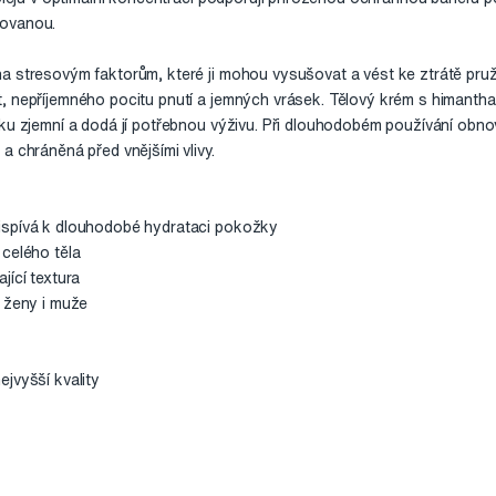
tovanou.
a stresovým faktorům, které ji mohou vysušovat a vést ke ztrátě pru
, nepříjemného pocitu pnutí a jemných vrásek. Tělový krém s himanthal
žku zjemní a dodá jí potřebnou výživu. Při dlouhodobém používání obn
a chráněná před vnějšími vlivy.
ispívá k dlouhodobé hydrataci pokožky
 celého těla
jící textura
o ženy i muže
jvyšší kvality