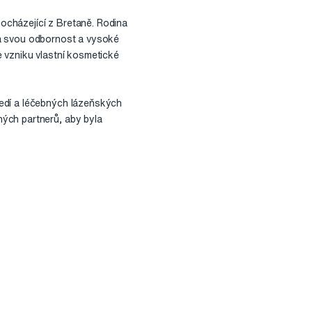
ocházející z Bretaně. Rodina
jila svou odbornost a vysoké
 vzniku vlastní kosmetické
ředí a léčebných lázeňských
ých partnerů, aby byla