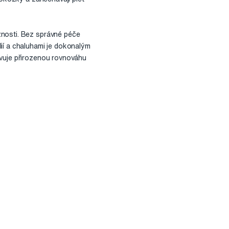
žnosti. Bez správné péče
ií a chaluhami je dokonalým
ovuje přirozenou rovnováhu