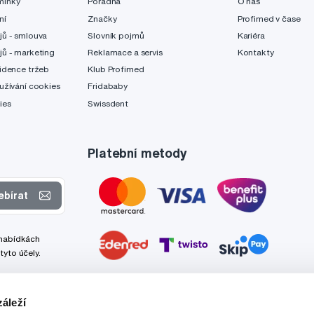
mínky
Poradna
O nás
ní
Značky
Profimed v čase
jů - smlouva
Slovník pojmů
Kariéra
jů - marketing
Reklamace a servis
Kontakty
idence tržeb
Klub Profimed
užívání cookies
Fridababy
ies
Swissdent
Platební metody
ebírat
 nabídkách
tyto účely.
áleží