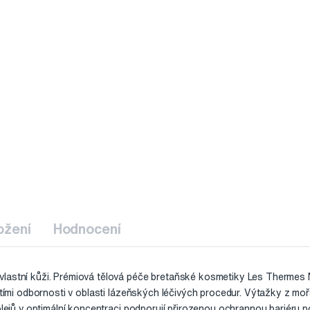
ožení
Hodnocení
lastní kůži. Prémiová tělová péče bretaňské kosmetiky Les Thermes 
letími odbornosti v oblasti lázeňských léčivých procedur. Výtažky z m
 olejů v optimální koncentraci podporují přirozenou ochrannou bariéru 