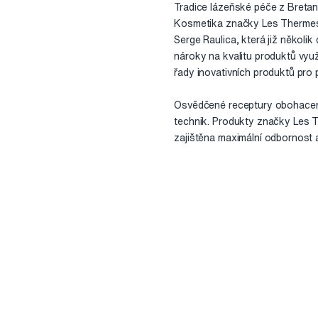
Tradice lázeňské péče z Breta
Kosmetika značky Les Thermes M
Serge Raulica, která již několik
nároky na kvalitu produktů vyu
řady inovativních produktů pro p
Osvědčené receptury obohacené 
technik. Produkty značky Les T
zajištěna maximální odbornost a