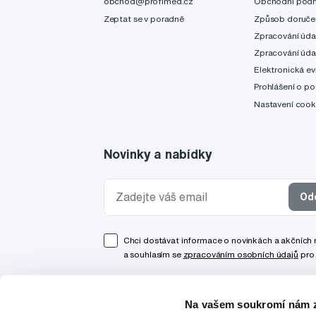
obchod@profimed.cz
Obchodní pod
Zeptat se v poradně
Způsob doruče
Zpracování úda
Zpracování úda
Elektronická ev
Prohlášení o po
Nastavení cook
Novinky a nabídky
Od
Chci dostávat informace o novinkách a akčních
a souhlasím se
zpracováním osobních údajů
pro 
Na vašem soukromí nám z