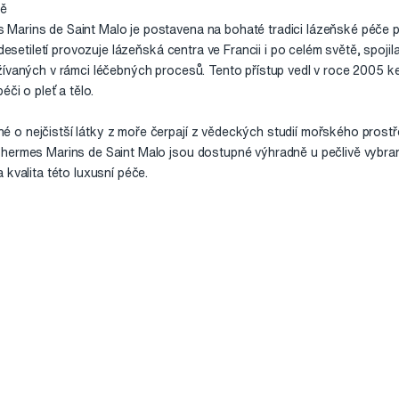
ně
arins de Saint Malo je postavena na bohaté tradici lázeňské péče p
 desetiletí provozuje lázeňská centra ve Francii i po celém světě, spo
žívaných v rámci léčebných procesů. Tento přístup vedl v roce 2005 ke
éči o pleť a tělo.
o nejčistší látky z moře čerpají z vědeckých studií mořského prost
hermes Marins de Saint Malo jsou dostupné výhradně u pečlivě vybran
 kvalita této luxusní péče.