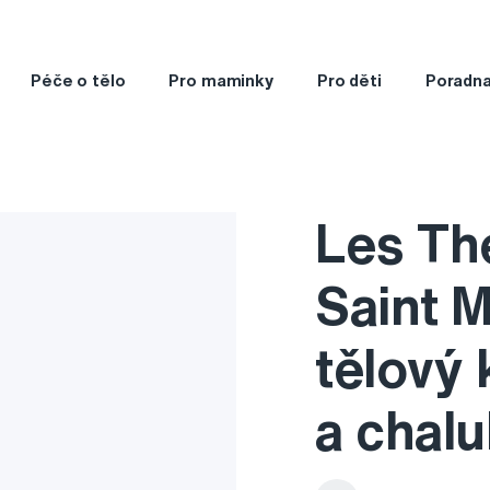
Péče o tělo
Pro maminky
Pro děti
Poradn
Les Th
Saint 
tělový 
a chalu