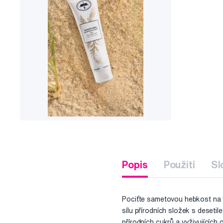
Popis
Použití
Sl
Pociťte sametovou hebkost na v
sílu přírodních složek s deseti
přírodních cukrů a vyživujících