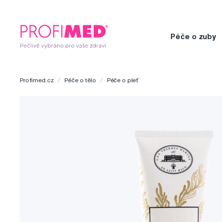
Péče o zuby
Profimed.cz
Péče o tělo
Péče o pleť