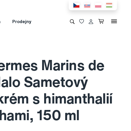
a
Prodejny
ermes Marins de
Malo Sametový
krém s himanthalií
hami, 150 ml