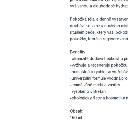
vyživenou a dlouhodobě hydra
Pokožka těla je denně vystaven
dochází ke vzniku suchých míst
rituálem péče, který vaši poko
pokožky, která je regenerovaná 
Benefity:
-okamžitě dodává hebkost a př
-vyživuje a regeneruje pokožku
-nemastná a rychle se vstřebáva
-univerzální formule vhodná pr
-jemná vůně medu a vanilky
-vyrobeno v Bretani
-ekologicky šetrná kosmetika ne
Obsah:
150 ml