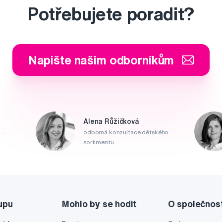
Potřebujete poradit?
Napište našim odborníkům
Alena Růžičková
 –
odborná konzultace dětského
sortimentu
upu
Mohlo by se hodit
O společnos