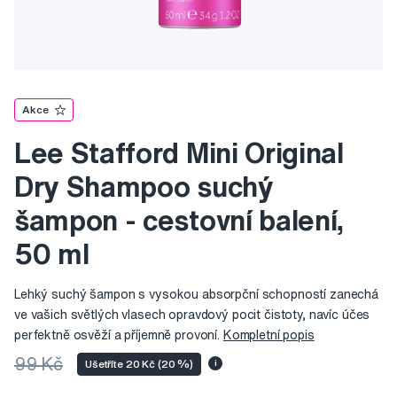
Akce
Lee Stafford Mini Original
Dry Shampoo suchý
šampon - cestovní balení,
50 ml
Lehký suchý šampon s vysokou absorpční schopností zanechá
ve vašich světlých vlasech opravdový pocit čistoty, navíc účes
perfektně osvěží a příjemně provoní.
Kompletní popis
99 Kč
Ušetříte 20 Kč (20 %)
i