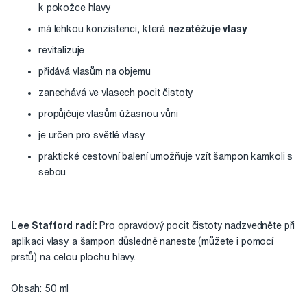
k pokožce hlavy
má lehkou konzistenci, která
nezatěžuje vlasy
revitalizuje
přidává vlasům na objemu
zanechává ve vlasech pocit čistoty
propůjčuje vlasům úžasnou vůni
je určen pro světlé vlasy
praktické cestovní balení umožňuje vzít šampon kamkoli s
sebou
Lee Stafford radí:
Pro opravdový pocit čistoty nadzvedněte při
aplikaci vlasy a šampon důsledně naneste (můžete i pomocí
prstů) na celou plochu hlavy.
Obsah: 50 ml