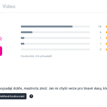
Video
18
4
1
1
0
Hodnotilo 24 uživatelů.
ypadají dobře, mastnota zmizí. Jen mi chybí verze pro tmavé vlasy, kte
věřené hodnocení
?