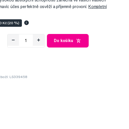
ysokou absorpční schopností zanechá ve vašich vlasech
 navíc účes perfektně osvěží a příjemně provoní.
Kompletní
50 Kč (20 %)
i
Do košíku
zboží: LS339458