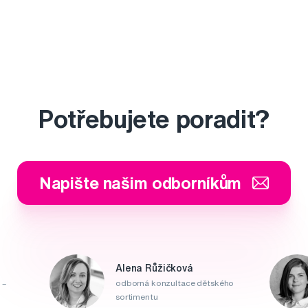
Potřebujete poradit?
Napište našim odborníkům
Alena Růžičková
 –
odborná konzultace dětského
sortimentu