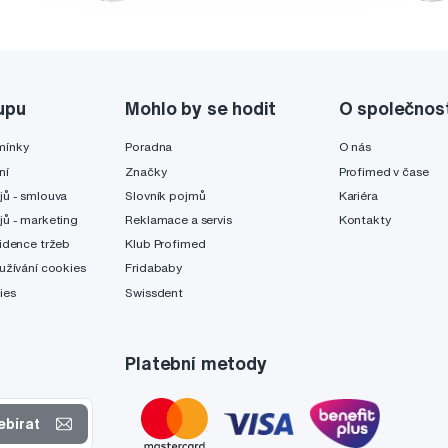
upu
Mohlo by se hodit
O společnos
mínky
Poradna
O nás
ní
Značky
Profimed v čase
jů - smlouva
Slovník pojmů
Kariéra
jů - marketing
Reklamace a servis
Kontakty
idence tržeb
Klub Profimed
užívání cookies
Fridababy
ies
Swissdent
Platební metody
ebírat