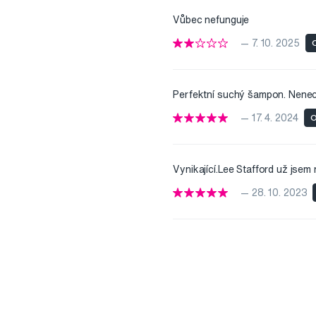
Vůbec nefunguje
— 7. 10. 2025
O
Perfektní suchý šampon. Nenech
— 17. 4. 2024
O
Vynikající.Lee Stafford už jsem
— 28. 10. 2023