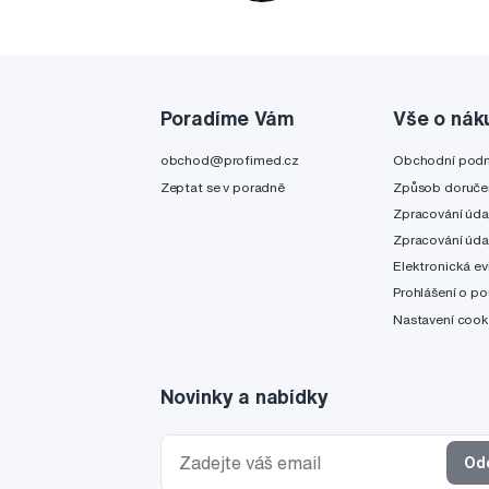
Poradíme Vám
Vše o nák
obchod@profimed.cz
Obchodní pod
Zeptat se v poradně
Způsob doruče
Zpracování úda
Zpracování úda
Elektronická ev
Prohlášení o po
Nastavení cook
Novinky a nabídky
Od