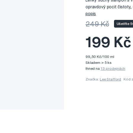
Lehký suchý šampon s v
opravdový pocit čistoty,
popis
249 Kč
Ušetříte 
199 Kč
99,50 Kč/100 ml
Skladem > 5 ks
Ihned na
13 prodejnách
Značka:
Lee Stafford
Kód 