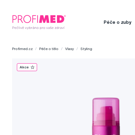
Péče o zuby
Profimed.cz
Péče o tělo
Vlasy
Styling
Akce