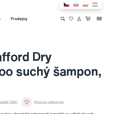
a
Prodejny
fford Dry
o suchý šampon,
cení (24x)