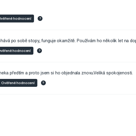
věřené hodnocení
?
ává po sobě stopy, funguje okamžitě. Používám ho několik let na do
věřené hodnocení
?
 neka předtím a proto jsem si ho objednala znovu.Veliká spokojenosti.
Ověřené hodnocení
?