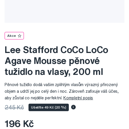
Akce
Lee Stafford CoCo LoCo
Agave Mousse pěnové
tužidlo na vlasy, 200 ml
Pěnové tužidlo dodá vašim zplihlým vlasům výrazný přirozený
objem a udrží jej po celý den i noc. Zároveň zafixuje váš účes,
aby zůstal co nejdéle perfektní.
Kompletní popis
245 Kč
Ušetříte 49 Kč (20 %)
i
196 Kč