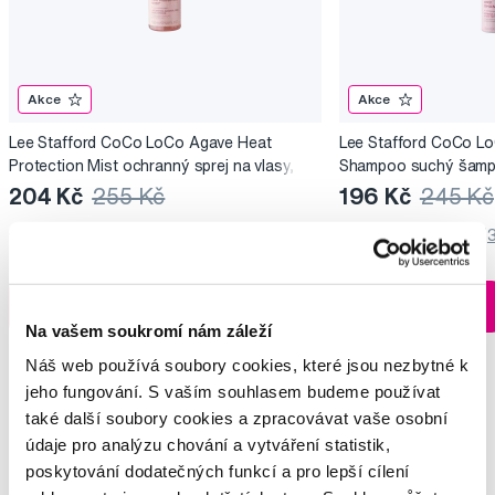
Akce
Akce
Lee Stafford CoCo LoCo Agave Heat
Lee Stafford CoCo L
Protection Mist ochranný sprej na vlasy,
Shampoo suchý šamp
150 ml
204 Kč
255 Kč
196 Kč
245 Kč
4,5
/5
(71x)
4,5
/5
(
Skladem > 5 ks
Do košíku
Do košíku
Ihned na
12 prodejnách
Na vašem soukromí nám záleží
Náš web používá soubory cookies, které jsou nezbytné k
jeho fungování. S vaším souhlasem budeme používat
také další soubory cookies a zpracovávat vaše osobní
údaje pro analýzu chování a vytváření statistik,
Vybrané dotazy a články
poskytování dodatečných funkcí a pro lepší cílení