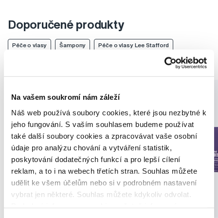
Doporučené produkty
Péče o vlasy
Šampony
Péče o vlasy Lee Stafford
Šampony Lee Stafford
Na vašem soukromí nám záleží
Náš web používá soubory cookies, které jsou nezbytné k
jeho fungování. S vaším souhlasem budeme používat
také další soubory cookies a zpracovávat vaše osobní
údaje pro analýzu chování a vytváření statistik,
poskytování dodatečných funkcí a pro lepší cílení
reklam, a to i na webech třetích stran. Souhlas můžete
udělit ke všem účelům nebo si v podrobném nastavení
vybrat jen některé. Souhlas můžete kdykoliv odvolat.
Podrobné informace o cookies, včetně informací o
Akce
Akce
předávání údajů o vašem chování na webu sociálním a