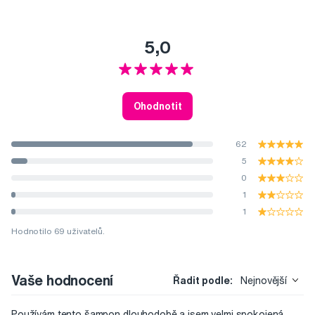
5,0
Ohodnotit
62
5
0
1
1
Hodnotilo 69 uživatelů.
Vaše hodnocení
Řadit podle:
Nejnovější
Používám tento šampon dlouhodobě a jsem velmi spokojená.