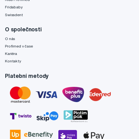
Fridababy
Swissdent
O společnosti
O nás
Profimed v čase
Kariéra
Kontakty
Platební metody