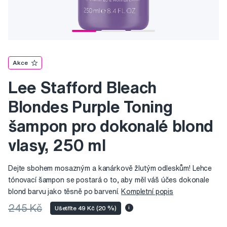
Akce
Lee Stafford Bleach
Blondes Purple Toning
šampon pro dokonalé blond
vlasy, 250 ml
Dejte sbohem mosazným a kanárkově žlutým odleskům! Lehce
tónovací šampon se postará o to, aby měl váš účes dokonale
blond barvu jako těsně po barvení.
Kompletní popis
245 Kč
Ušetříte 49 Kč (20 %)
i