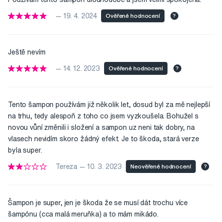
— 19. 4. 2024
Ověřené hodnocení
?
Ještě nevím
— 14. 12. 2023
Ověřené hodnocení
?
Tento šampon používám již několik let, dosud byl za mě nejlepší
na trhu, tedy alespoň z toho co jsem vyzkoušela. Bohužel s
novou vůní změnili i složení a sampon uz neni tak dobry, na
vlasech nevidím skoro žádný efekt. Je to škoda, stará verze
byla super.
Tereza — 10. 3. 2023
Neověřené hodnocení
?
Šampon je super, jen je škoda že se musí dát trochu více
šampónu (cca malá meruňka) a to mám mikádo.