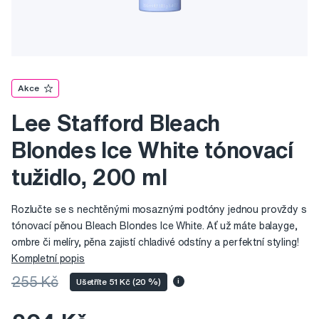
Akce
Lee Stafford Bleach
Blondes Ice White tónovací
tužidlo, 200 ml
Rozlučte se s nechtěnými mosaznými podtóny jednou provždy s
tónovací pěnou Bleach Blondes Ice White. Ať už máte balayge,
ombre či melíry, pěna zajistí chladivé odstíny a perfektní styling!
Kompletní popis
255 Kč
Ušetříte 51 Kč (20 %)
i