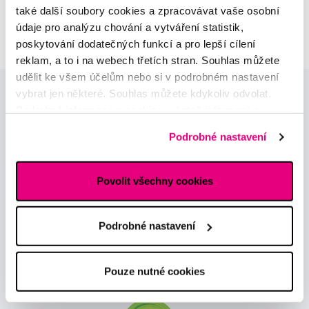
atestovaná lékařka
také další soubory cookies a zpracovávat vaše osobní
dermatovenerologie
údaje pro analýzu chování a vytváření statistik,
poskytování dodatečných funkcí a pro lepší cílení
reklam, a to i na webech třetích stran. Souhlas můžete
udělit ke všem účelům nebo si v podrobném nastavení
vybrat jen některé. Souhlas můžete kdykoliv odvolat.
Podrobné informace o cookies, včetně informací o
předávání údajů o vašem chování na webu sociálním a
Podrobné nastavení
reklamním sítím naleznete
zde
.
Novinky a nabídky
Povolit všechny cookies
Odebírat
Podrobné nastavení
Chci dostávat informace o novinkách a akčních nabídkách
Pouze nutné cookies
a souhlasím se
zpracováním osobních údajů
pro tyto účely.