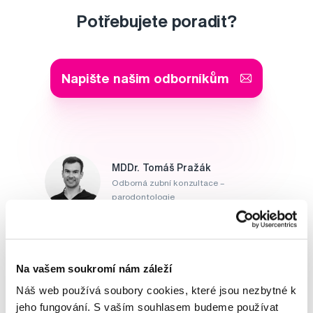
Potřebujete poradit?
Napište našim odborníkům
MDDr. Tomáš Pražák
Odborná zubní konzultace –
parodontologie
Alena Růžičková
odborná konzultace dětského
sortimentu
Na vašem soukromí nám záleží
Náš web používá soubory cookies, které jsou nezbytné k
MUDr. Alžběta Smetanová
jeho fungování. S vaším souhlasem budeme používat