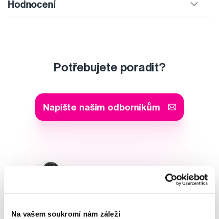
Hodnocení
Potřebujete poradit?
Napište našim odborníkům
MDDr. Tomáš Pražák
Odborná zubní konzultace –
parodontologie
Na vašem soukromí nám záleží
Alena Růžičková