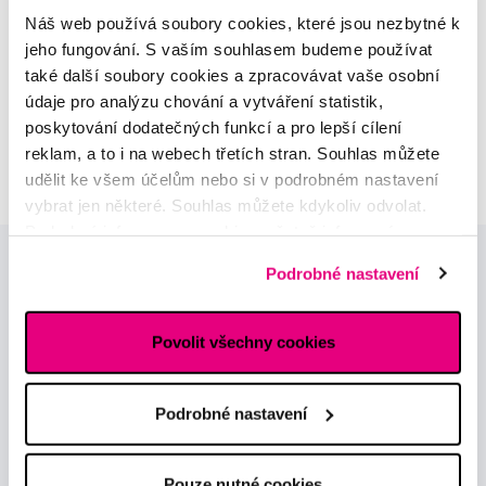
odborná konzultace dětského
Náš web používá soubory cookies, které jsou nezbytné k
sortimentu
jeho fungování. S vaším souhlasem budeme používat
také další soubory cookies a zpracovávat vaše osobní
MUDr. Alžběta Smetanová
údaje pro analýzu chování a vytváření statistik,
atestovaná lékařka
poskytování dodatečných funkcí a pro lepší cílení
dermatovenerologie
reklam, a to i na webech třetích stran. Souhlas můžete
udělit ke všem účelům nebo si v podrobném nastavení
vybrat jen některé. Souhlas můžete kdykoliv odvolat.
Podrobné informace o cookies, včetně informací o
předávání údajů o vašem chování na webu sociálním a
Podrobné nastavení
reklamním sítím naleznete
zde
.
Povolit všechny cookies
Novinky a nabídky
Podrobné nastavení
Odebírat
Pouze nutné cookies