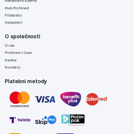
Reklamace a servis
Klub Profimed
Fridababy
Swissdent
O společnosti
O nás
Profimed v čase
Kariéra
Kontakty
Platební metody