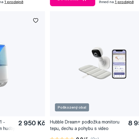
 na
1 prodejně
Ihned na
1 prodejně
Poškozený obal
1 -
2 950 Kč
Hubble Dream+ podložka monitoru
8 9
ím hudby
tepu, dechu a pohybu s video
obal)
chůvičkou (poškozený obal)