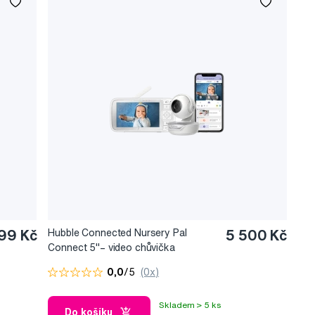
99 Kč
Hubble Connected Nursery Pal
5 500 Kč
Connect 5"– video chůvička
0,0
/5
(0x)
Skladem > 5 ks
Do košíku