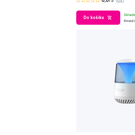
0,0
/5
(0x)
Sklad
Do košíku
Ihned