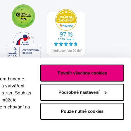
Povolit všechny cookies
asem budeme
 a vytváření
Podrobné nastavení
h stran. Souhlas
s můžete
ašem chování na
Pouze nutné cookies
Vytvořeno s láskou
IZON
+
2FRESH