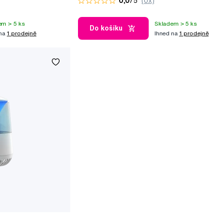
0,0
/5
(0x)
em > 5 ks
Skladem > 5 ks
Do košíku
 na
1 prodejně
Ihned na
1 prodejně