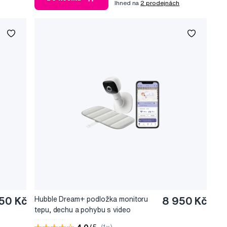
Ihned na
2 prodejnách
50 Kč
Hubble Dream+ podložka monitoru
8 950 Kč
tepu, dechu a pohybu s video
chůvičkou