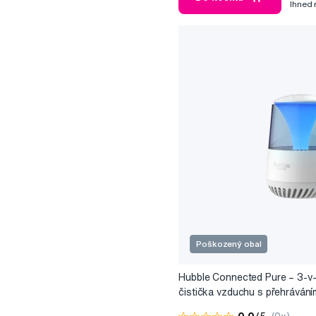
Ihned
Poškozený obal
Hubble Connected Pure – 3-v-
čistička vzduchu s přehráván
a nočním světlem (poškozený 