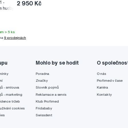
1 -
2 950 Kč
ím hudby
em > 5 ks
 na
9 prodejnách
upu
Mohlo by se hodit
O společnos
mínky
Poradna
O nás
ní
Značky
Profimed v čase
jů - smlouva
Slovník pojmů
Kariéra
jů - marketing
Reklamace a servis
Kontakty
idence tržeb
Klub Profimed
užívání cookies
Fridababy
ies
Swissdent