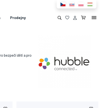
a
Prodejny
ro bezpečí dětí a pro
Monitor pohybu, dechu
lem, od Hubble
viček a wellness