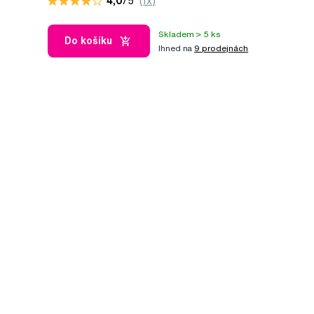
4,0
/5
(1x)
Skladem > 5 ks
Do košíku
Ihned na
9 prodejnách