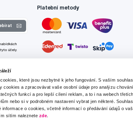
Platební metody
ebírat
 nabídkách
tyto účely.
áleží
cookies, které jsou nezbytné k jeho fungování. S vaším souhl
ry cookies a zpracovávat vaše osobní údaje pro analýzu chování
tečných funkcí a pro lepší cílení reklam, a to i na webech třetíc
lům nebo si v podrobném nastavení vybrat jen některé. Souhla
é informace o cookies, včetně informací o předávání údajů o v
ím sítím naleznete
zde
.
Tato stránka je chráněna službou reCAPTCHA a platí zde
Zásady ochrany soukromí
a
Podmínky služby
společnosti Google.