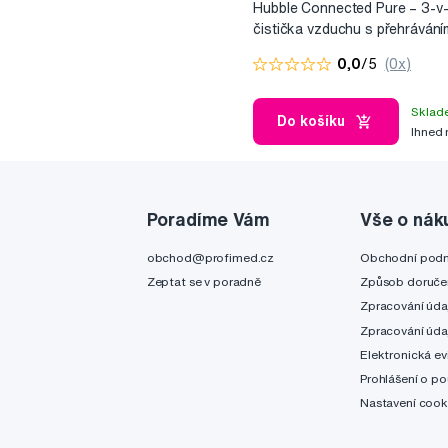
Hubble Connected Pure – 3-v-
čistička vzduchu s přehráván
a nočním světlem
0,0
/5
(0x)
Sklad
Do košíku
Ihned
Poradíme Vám
Vše o nák
obchod@profimed.cz
Obchodní pod
Zeptat se v poradně
Způsob doruče
Zpracování úda
Zpracování úda
Elektronická ev
Prohlášení o po
Nastavení cook