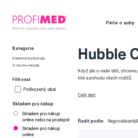
Péče o zuby
Kategorie
Hubble 
Elektrické přístroje
O trochu levněji
Když jde o naše děti, chceme pr
klid a pohodu všech rodičů.
Filtrovat
Poškozený obal
Celý text
Představujeme 4 výrobky od
H
a srdečního tepu s video chů
Skladem pro nákup
Connected.
Skladem pro nákup
online nebo na prodejně
Řadit podle:
Nejprodávanějš
Společnost
Hubble Connect
Skladem pro nákup
produktů, prodala za posledníc
online