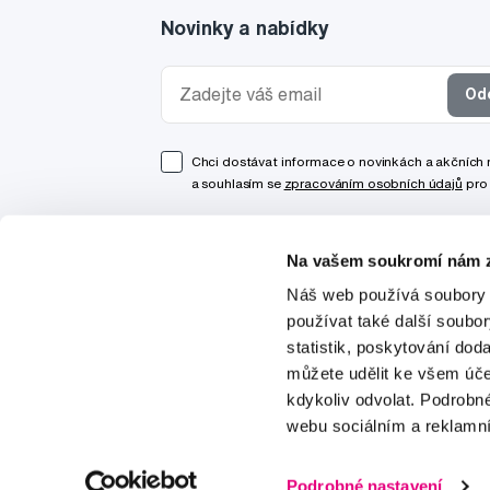
Novinky a nabídky
Od
Chci dostávat informace o novinkách a akčních
a souhlasím se
zpracováním osobních údajů
pro 
Na vašem soukromí nám z
Náš web používá soubory 
používat také další soubo
statistik, poskytování doda
můžete udělit ke všem úče
kdykoliv odvolat. Podrobn
webu sociálním a reklamn
© 1997-2026
Podrobné nastavení