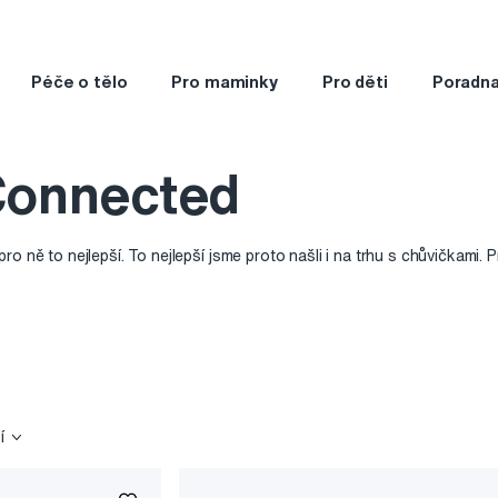
Péče o tělo
Pro maminky
Pro děti
Poradn
Connected
o ně to nejlepší. To nejlepší jsme proto našli i na trhu s chůvičkami. P
ubble Connected
. Chůvičky Nursery Pal Deluxe a Nursery Pal Link. 
vičkou Dream+ a čističku vzduchu s přehrávačem hudby a nočním svět
í
ed
, výhradní držitel licence nabízející oceněný sortiment dětských chů
h 12 let více než 11 milionů špičkových dětských chůviček.