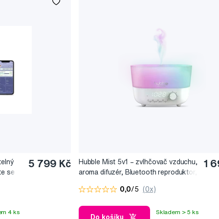
odukty péči o miminko
tu chytrých chůviček
vojem a prodejem chůviček v MOTORALA BABY v rámci licence
ch
inovacích, skvělém designu a špičkové kvalitě
 připojení k aplikaci
opojuje produkt s analytickými funkcemi
řipojením k aplikaci
hrnuje:
 monitoringem pohybu, dechu a srdečního rytmu
ví a wellness
telný
5 799 Kč
Hubble Mist 5v1 – zvlhčovač vzduchu,
1 6
te se
aroma difuzér, Bluetooth reproduktor,
audio
noční světlo a digitální hodiny
0,0
/5
(0x)
em 4 ks
Skladem > 5 ks
Do košíku