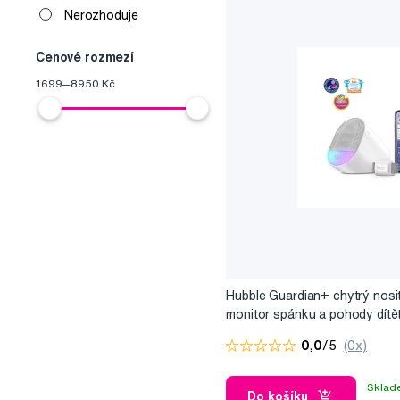
Nerozhoduje
Nabízí sofistikované pr
Cenové rozmezí
Je lídr na trhu
v segmen
1699
—
8950
Kč
12 let zkušeností s vý
Zakládá si na neustálý
Video chůvičky bez
Aplikace
HubbleClub
pr
Video chůvičky s p
Komplexní linie
baby za
Video chůvičku s
Produkty pro zdra
Hubble Guardian+ chytrý nosi
monitor spánku a pohody dítě
základnou, nočním světlem a 
0,0
/5
(0x)
monitorem
Sklad
Do košíku