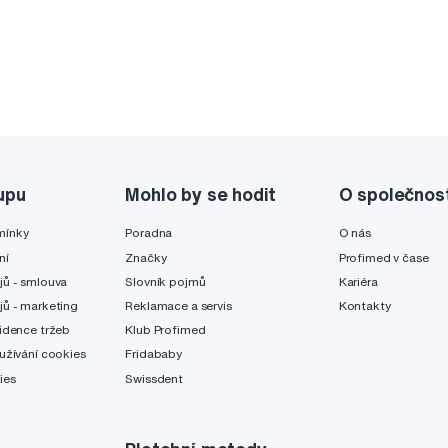
upu
Mohlo by se hodit
O společnos
mínky
Poradna
O nás
ní
Značky
Profimed v čase
jů - smlouva
Slovník pojmů
Kariéra
jů - marketing
Reklamace a servis
Kontakty
idence tržeb
Klub Profimed
užívání cookies
Fridababy
ies
Swissdent