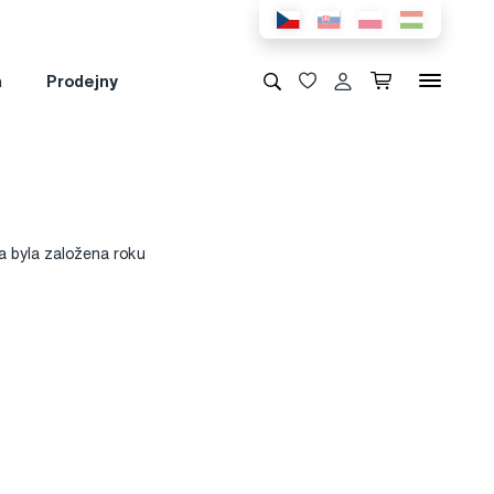
a
Prodejny
a byla založena roku
e všechny tyto
chrániče, gumičky a