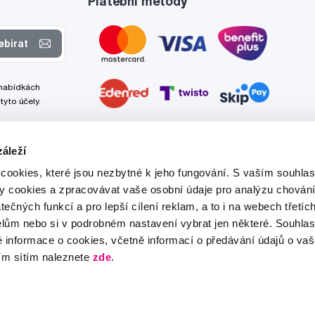
Platební metody
ebírat
 nabídkách
tyto účely.
áleží
cookies, které jsou nezbytné k jeho fungování. S vaším souhl
ry cookies a zpracovávat vaše osobní údaje pro analýzu chování
tečných funkcí a pro lepší cílení reklam, a to i na webech třetíc
lům nebo si v podrobném nastavení vybrat jen některé. Souhla
é informace o cookies, včetně informací o předávání údajů o v
ím sítím naleznete
zde
.
Tato stránka je chráněna službou reCAPTCHA a platí zde
Zásady ochrany soukromí
a
Podmínky služby
společnosti Google.