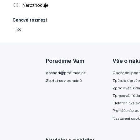
Nerozhoduje
Cenové rozmezí
—
Kč
Poradíme Vám
Vše o nák
obchod@profimed.cz
Obchodní pod
Zeptat se v poradně
Způsob doruče
Zpracování úda
Zpracování úda
Elektronická ev
Prohlášení o po
Nastavení cook