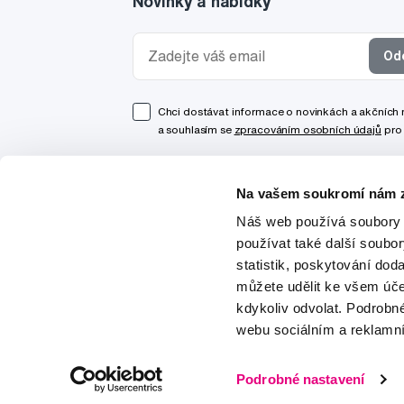
Novinky a nabídky
Od
Chci dostávat informace o novinkách a akčních
a souhlasím se
zpracováním osobních údajů
pro 
Na vašem soukromí nám z
Náš web používá soubory 
používat také další soubo
statistik, poskytování doda
můžete udělit ke všem úče
kdykoliv odvolat. Podrobn
webu sociálním a reklamn
© 1997-2026
Podrobné nastavení