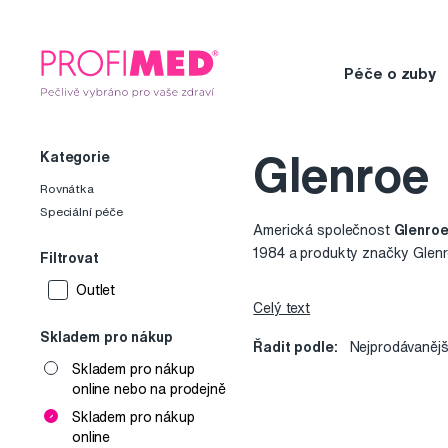
Péče o zuby
Kategorie
Glenroe
Rovnátka
Speciální péče
Americká společnost
Glenro
1984 a produkty značky Glenro
Filtrovat
Outlet
Celý text
Vedení firmy je hrdé na své in
produkty mají CE certifikáty. 
Skladem pro nákup
Řadit podle:
Nejprodávanějš
Skladem pro nákup
Profimed nabízí několik výro
online nebo na prodejně
vosky na rovnátka, schránky na
Skladem pro nákup
online