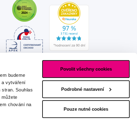
Povolit všechny cookies
asem budeme
 a vytváření
Podrobné nastavení
h stran. Souhlas
s můžete
ašem chování na
Pouze nutné cookies
Vytvořeno s láskou
IZON
+
2FRESH