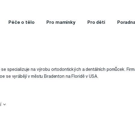
Péče o tělo
Pro maminky
Pro děti
Poradn
e
se specializuje na výrobu ortodontických a dentálních pomůcek. Firm
e se vyrábějí v městu Bradenton na Floridě v USA.
ovativní výrobky a jejich špičkovou kvalitu. Je pro ně samozřejmostí, ž
Záměrem firmy je vyrábět prvotřídní zboží za rozumnou cenu.
í
bků značky
Glenroe
, např. krabičky na snímatelná rovnátka, sportovní 
 bělicí nosiče či vložky mezi zuby pro pacienty trpící bruxismem.