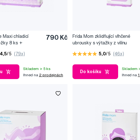
e Maxi chladicí
790 Kč
Frida Mom zklidňující vlhčené
ožky 8 ks +
ubrousky s výtažky z vilínu
poporodní kalhotky
4,5
/5
(79x)
5,0
/5
(46x)
Skladem > 5 ks
Skladem >
ku
Do košíku
Ihned na
2 prodejnách
Ihned na
1