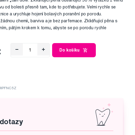
lení „tam dole“. Zklidňujicí pěna obsahující 50% výtažku z vilínu
u od bolesti přesně tam, kde to potřebujete. Velmi rychle se
znice a urychluje hojení bolavých poranění po porodu.
dnou chemii, barviva a je bez parfemace. Zklidňujicí pěna s
edním, pátým krokem k tomu, abyste se po porodu rychle
č
Do košíku
FRIPFNC5Z
 dotazy