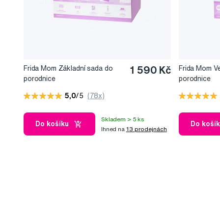
Frida Mom Základní sada do
1 590 Kč
Frida Mom V
porodnice
porodnice
5,0
/5
(78x)
Skladem > 5 ks
Do košíku
Do koší
Ihned na
13 prodejnách