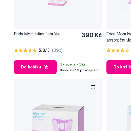
Frida Mom intimní sprška
390 Kč
Frida Mom Ic
absorpční vl
jednorázové 
5,0
/5
(89x)
2 ks
Skladem > 5 ks
Do košíku
Do koší
Ihned na
13 prodejnách