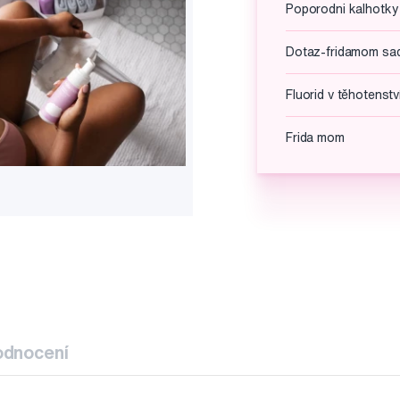
Poporodni kalhotky
Dotaz-fridamom sa
Fluorid v těhotenstv
Frida mom
odnocení