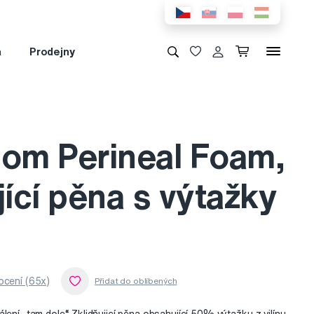
a
Prodejny
Mom Perineal Foam,
jící pěna s výtažky
cení (65x)