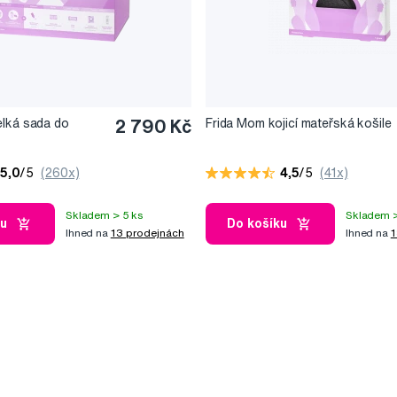
elká sada do
2 790 Kč
Frida Mom kojicí mateřská košile
5,0
/5
(260x)
4,5
/5
(41x)
Skladem > 5 ks
Skladem >
ku
Do košíku
Ihned na
13 prodejnách
Ihned na
1