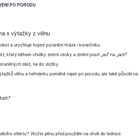
VENÍ PO PORODU
a s výtažky z vilínu
olest a urychluje hojení poranění hráze i konečníku.
t, který během chvilky zmírní otoky a změní pocit „au“ na „ach“.
oraněných míst, ne do vložky.
ažků vilínu a heřmánku pomáhá nejen po porodu, ale také působí na 
tush.“
adícího efektu? Vložte pěnu před použitím na chvíli do lednice.