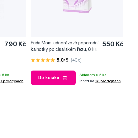
790 Kč
Frida Mom jednorázové poporodní
550 Kč
kalhotky po císařském řezu, 8 ks
5,0
/5
(43x)
 5 ks
Skladem > 5 ks
Do košíku
3 prodejnách
Ihned na
13 prodejnách