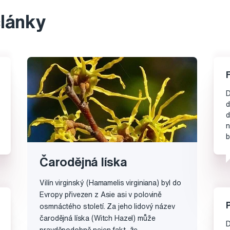
články
D
d
d
n
b
Čarodějná líska
Vilín virginský (Hamamelis virginiana) byl do
Evropy přivezen z Asie asi v polovině
osmnáctého století. Za jeho lidový název
čarodějná líska (Witch Hazel) může
D
pravděpodobně nejen fakt, že ...