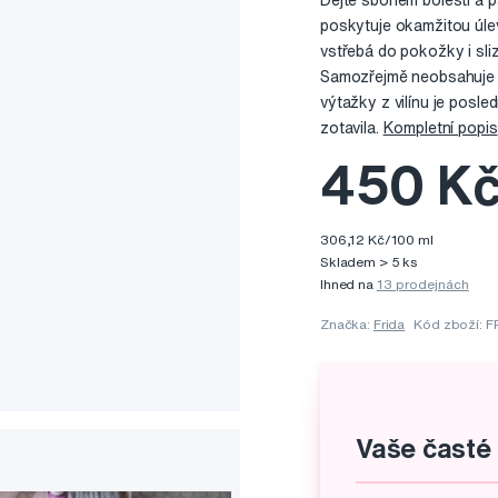
Dejte sbohem bolesti a pá
poskytuje okamžitou úlev
vstřebá do pokožky i sli
Samozřejmě neobsahuje žá
výtažky z vilínu je posl
zotavila.
Kompletní popis
450 K
306,12 Kč/100 ml
Skladem > 5 ks
Ihned na
13 prodejnách
Značka:
Frida
Kód zboží: 
Vaše časté