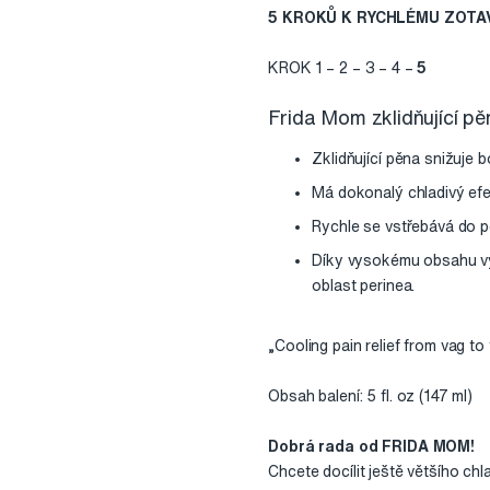
5 KROKŮ K RYCHLÉMU ZOTA
KROK 1 – 2 – 3 – 4 –
5
Frida Mom zklidňující pěn
Zklidňující pěna snižuje b
Má dokonalý chladivý efek
Rychle se vstřebává do p
Díky vysokému obsahu výt
oblast perinea.
„Cooling pain relief from vag to 
Obsah balení: 5 fl. oz (147 ml)
Dobrá rada od FRIDA MOM!
Chcete docílit ještě většího chl