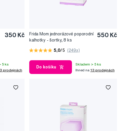
350 Kč
Frida Mom jednorázové poporodní
550 Kč
kalhotky - šortky, 8 ks
5,0
/5
(249x)
 5 ks
Skladem > 5 ks
Do košíku
3 prodejnách
Ihned na
13 prodejnách