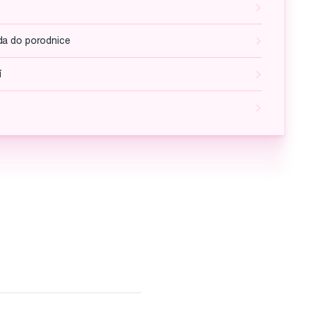
da do porodnice
í