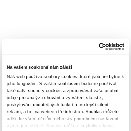
Potřebujete poradit?
Na vašem soukromí nám záleží
Napište našim odborníkům
Náš web používá soubory cookies, které jsou nezbytné k
jeho fungování. S vaším souhlasem budeme používat
také další soubory cookies a zpracovávat vaše osobní
údaje pro analýzu chování a vytváření statistik,
poskytování dodatečných funkcí a pro lepší cílení
MDDr. Tomáš Pražák
reklam, a to i na webech třetích stran. Souhlas můžete
Odborná zubní konzultace –
udělit ke všem účelům nebo si v podrobném nastavení
parodontologie
vybrat jen některé. Souhlas můžete kdykoliv odvolat.