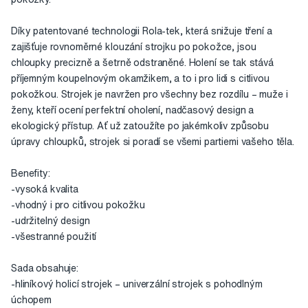
Díky patentované technologii Rola-tek, která snižuje tření a
zajišťuje rovnoměrné klouzání strojku po pokožce, jsou
chloupky precizně a šetrně odstraněné. Holení se tak stává
příjemným koupelnovým okamžikem, a to i pro lidi s citlivou
pokožkou. Strojek je navržen pro všechny bez rozdílu – muže i
ženy, kteří ocení perfektní oholení, nadčasový design a
ekologický přístup. Ať už zatoužíte po jakémkoliv způsobu
úpravy chloupků, strojek si poradí se všemi partiemi vašeho těla.
Benefity:
-vysoká kvalita
-vhodný i pro citlivou pokožku
-udržitelný design
-všestranné použití
Sada obsahuje:
-hliníkový holicí strojek – univerzální strojek s pohodlným
úchopem