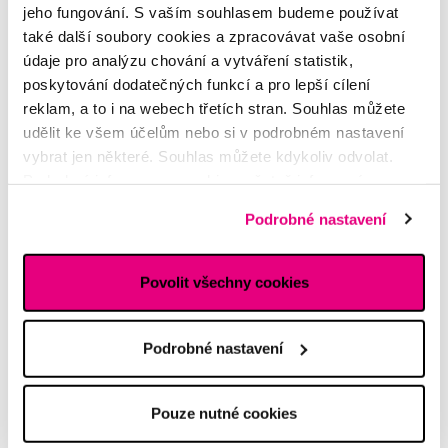
jeho fungování. S vaším souhlasem budeme používat
také další soubory cookies a zpracovávat vaše osobní
údaje pro analýzu chování a vytváření statistik,
Potřebujete poradit?
poskytování dodatečných funkcí a pro lepší cílení
reklam, a to i na webech třetích stran. Souhlas můžete
udělit ke všem účelům nebo si v podrobném nastavení
Napište našim odborníkům
vybrat jen některé. Souhlas můžete kdykoliv odvolat.
Podrobné informace o cookies, včetně informací o
předávání údajů o vašem chování na webu sociálním a
Podrobné nastavení
reklamním sítím naleznete
zde
.
Povolit všechny cookies
MDDr. Tomáš Pražák
Odborná zubní konzultace –
parodontologie
Podrobné nastavení
Alena Růžičková
odborná konzultace dětského
Pouze nutné cookies
sortimentu