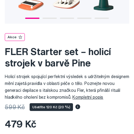
Akce
FLER Starter set – holicí
strojek v barvě Pine
Holicí strojek spojující perfektní výsledek s udržitelným designem
mění zajetá pravidla v oblasti péče o tělo. Poznejte novou
generaci depilace s italskou značkou Fler, která přináší rituál
hladkého oholení bez kompromisů.
Kompletní popis
599 Kč
Ušetříte 120 Kč (20 %)
i
479 Kč