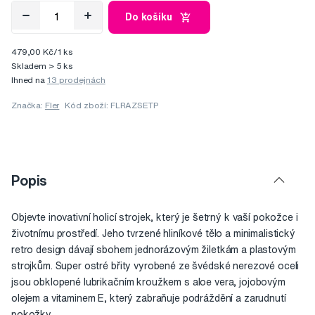
Do košíku
479,00 Kč/1 ks
Skladem > 5 ks
Ihned na
13 prodejnách
Značka:
Fler
Kód zboží: FLRAZSETP
Popis
Objevte inovativní holicí strojek, který je šetrný k vaší pokožce i
životnímu prostředí. Jeho tvrzené hliníkové tělo a minimalistický
retro design dávají sbohem jednorázovým žiletkám a plastovým
strojkům. Super ostré břity vyrobené ze švédské nerezové oceli
jsou obklopené lubrikačním kroužkem s aloe vera, jojobovým
olejem a vitaminem E, který zabraňuje podráždění a zarudnutí
pokožky.