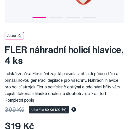
Akce
FLER náhradní holicí hlavice,
4 ks
Italská značka Fler mění zajetá pravidla v oblasti péče o tělo a
přináší novou generaci depilace pro všechny. Náhradní hlavice
pro holicí strojek Fler s perfektně ostrými a odolnými břity vám
zajistí dokonale hladké oholení a dlouhotrvající komfort.
Kompletní popis
399 Kč
Ušetříte 80 Kč (20 %)
i
319 Kč