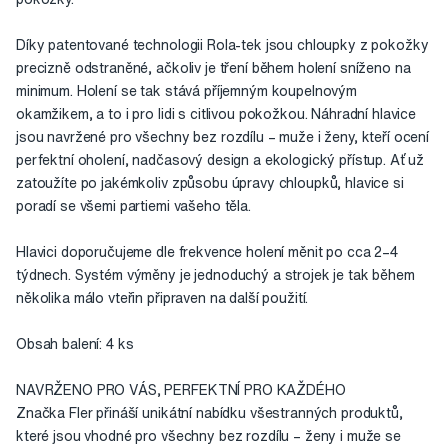
Díky patentované technologii Rola-tek jsou chloupky z pokožky
precizně odstraněné, ačkoliv je tření během holení sníženo na
minimum. Holení se tak stává příjemným koupelnovým
okamžikem, a to i pro lidi s citlivou pokožkou. Náhradní hlavice
jsou navržené pro všechny bez rozdílu – muže i ženy, kteří ocení
perfektní oholení, nadčasový design a ekologický přístup. Ať už
zatoužíte po jakémkoliv způsobu úpravy chloupků, hlavice si
poradí se všemi partiemi vašeho těla.
Hlavici doporučujeme dle frekvence holení měnit po cca 2–4
týdnech. Systém výměny je jednoduchý a strojek je tak během
několika málo vteřin připraven na další použití.
Obsah balení: 4 ks
NAVRŽENO PRO VÁS, PERFEKTNÍ PRO KAŽDÉHO
Značka Fler přináší unikátní nabídku všestranných produktů,
které jsou vhodné pro všechny bez rozdílu – ženy i muže se