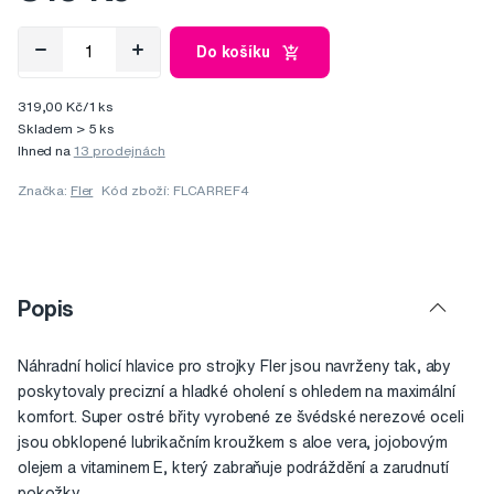
Do košíku
319,00 Kč/1 ks
Skladem > 5 ks
Ihned na
13 prodejnách
Značka:
Fler
Kód zboží: FLCARREF4
Popis
Náhradní holicí hlavice pro strojky Fler jsou navrženy tak, aby
poskytovaly precizní a hladké oholení s ohledem na maximální
komfort. Super ostré břity vyrobené ze švédské nerezové oceli
jsou obklopené lubrikačním kroužkem s aloe vera, jojobovým
olejem a vitaminem E, který zabraňuje podráždění a zarudnutí
pokožky.