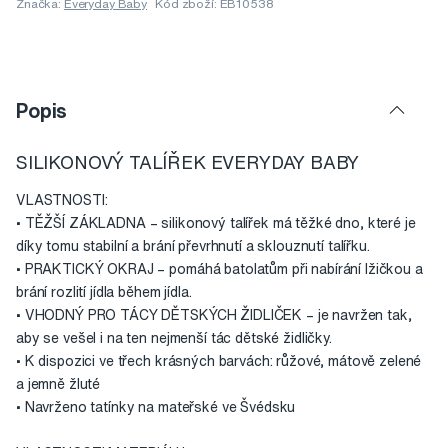
Značka:
Everyday Baby
Kód zboží: EB10538
Popis
SILIKONOVÝ TALÍŘEK EVERYDAY BABY
VLASTNOSTI:
• TĚŽŠÍ ZÁKLADNA – silikonový talířek má těžké dno, které je
díky tomu stabilní a brání převrhnutí a sklouznutí talířku.
• PRAKTICKÝ OKRAJ – pomáhá batolatům při nabírání lžičkou a
brání rozlití jídla během jídla.
• VHODNÝ PRO TÁCY DĚTSKÝCH ŽIDLIČEK – je navržen tak,
aby se vešel i na ten nejmenší tác dětské židličky.
• K dispozici ve třech krásných barvách: růžové, mátově zelené
a jemně žluté
• Navrženo tatínky na mateřské ve Švédsku