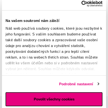
Na vašem soukromí nám záleží
MDDr. Tomáš Pražák
Odborná zubní konzultace –
Náš web používá soubory cookies, které jsou nezbytné k
parodontologie
jeho fungování. S vaším souhlasem budeme používat
také další soubory cookies a zpracovávat vaše osobní
Alena Růžičková
údaje pro analýzu chování a vytváření statistik,
odborná konzultace dětského
poskytování dodatečných funkcí a pro lepší cílení
sortimentu
reklam, a to i na webech třetích stran. Souhlas můžete
udělit ke všem účelům nebo si v podrobném nastavení
MUDr. Alžběta Smetanová
vybrat jen některé. Souhlas můžete kdykoliv odvolat.
atestovaná lékařka
Podrobné informace o cookies, včetně informací o
dermatovenerologie
předávání údajů o vašem chování na webu sociálním a
Podrobné nastavení
reklamním sítím naleznete
zde
.
Povolit všechny cookies