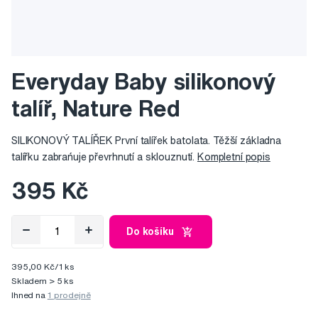
Everyday Baby silikonový
talíř, Nature Red
SILIKONOVÝ TALÍŘEK První talířek batolata. Těžší základna
talířku zabrańuje převrhnutí a sklouznutí.
Kompletní popis
395 Kč
Do košíku
395,00 Kč/1 ks
Skladem > 5 ks
Ihned na
1 prodejně