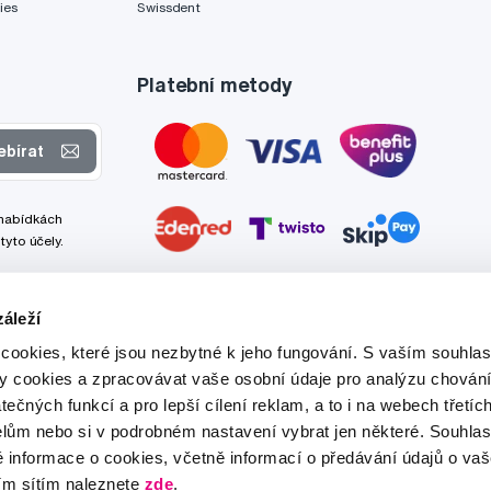
ies
Swissdent
Platební metody
ebírat
 nabídkách
tyto účely.
áleží
cookies, které jsou nezbytné k jeho fungování. S vaším souhl
ry cookies a zpracovávat vaše osobní údaje pro analýzu chování
tečných funkcí a pro lepší cílení reklam, a to i na webech třetíc
lům nebo si v podrobném nastavení vybrat jen některé. Souhla
é informace o cookies, včetně informací o předávání údajů o v
ím sítím naleznete
zde
.
Tato stránka je chráněna službou reCAPTCHA a platí zde
Zásady ochrany soukromí
a