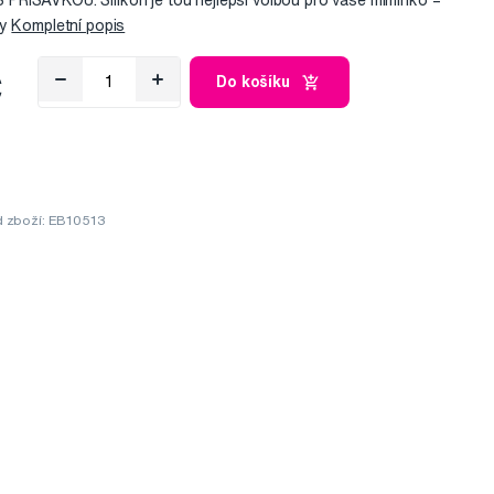
ŘÍSAVKOU. Silikon je tou nejlepší volbou pro vaše miminko –
ky
Kompletní popis
č
Do košíku
 zboží: EB10513