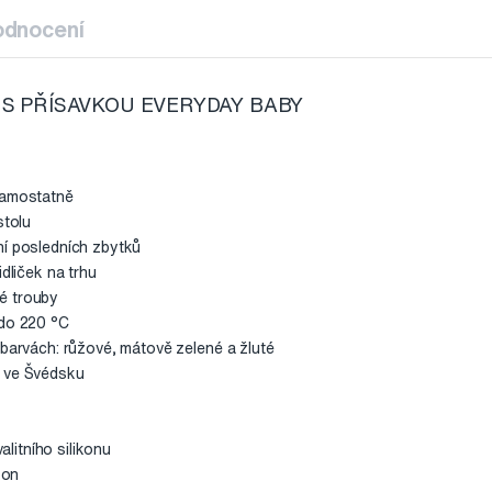
odnocení
 S PŘÍSAVKOU EVERYDAY BABY
samostatně
stolu
ní posledních zbytků
idliček na trhu
é trouby
 do 220 °C
 barvách: růžové, mátově zelené a žluté
é ve Švédsku
itního silikonu
kon