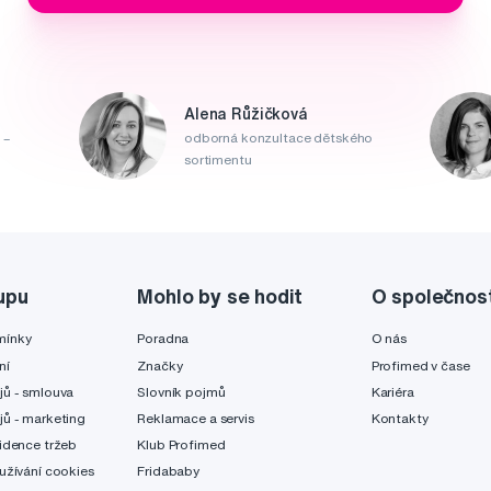
Alena Růžičková
 –
odborná konzultace dětského
sortimentu
upu
Mohlo by se hodit
O společnos
mínky
Poradna
O nás
ní
Značky
Profimed v čase
jů - smlouva
Slovník pojmů
Kariéra
jů - marketing
Reklamace a servis
Kontakty
idence tržeb
Klub Profimed
užívání cookies
Fridababy