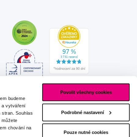
Povolit všechny cookies
asem budeme
 a vytváření
Podrobné nastavení
h stran. Souhlas
s můžete
ašem chování na
Pouze nutné cookies
Vytvořeno s láskou
IZON
+
2FRESH