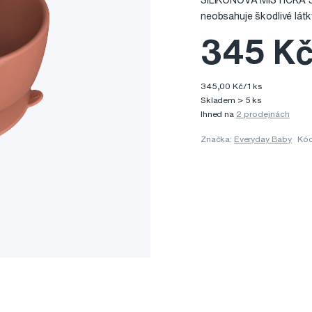
SILIKONOVÁ MISTIČKA S P
neobsahuje škodlivé lát
345 K
345,00 Kč/1 ks
Skladem > 5 ks
Ihned na
2 prodejnách
Značka:
Everyday Baby
Kód