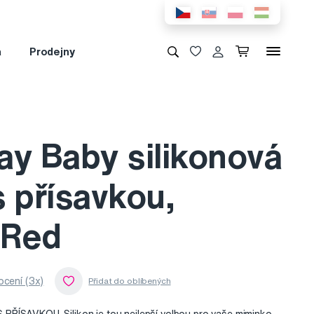
a
Prodejny
ay Baby silikonová
 přísavkou,
 Red
cení (3x)