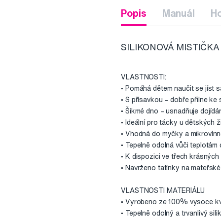
Popis
Manuál
H
SILIKONOVÁ MISTIČKA
VLASTNOSTI:
• Pomáhá dětem naučit se jíst 
• S přísavkou – dobře přilne ke 
• Šikmé dno – usnadňuje dojídá
• Ideální pro tácky u dětských ž
• Vhodná do myčky a mikrovlnn
• Tepelně odolná vůči teplotám
• K dispozici ve třech krásných
• Navrženo tatínky na mateřsk
VLASTNOSTI MATERIÁLU
• Vyrobeno ze 100% vysoce kval
• Tepelně odolný a trvanlivý sili