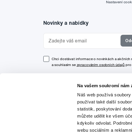
Nastavení cook
Novinky a nabídky
Od
Chci dostávat informace o novinkách a akčních
a souhlasím se
zpracováním osobních údajů
pro 
Na vašem soukromí nám z
Náš web používá soubory 
používat také další soubo
statistik, poskytování doda
můžete udělit ke všem úče
kdykoliv odvolat. Podrobn
webu sociálním a reklamn
© 1997-2026