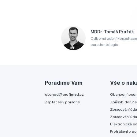
MDDr. Tomáš Pražák
Odborná zubní konzultace
parodontologie
Poradíme Vám
Vše o nák
obchod@profimed.cz
Obchodní pod
Zeptat se v poradně
Způsob doruče
Zpracování úda
Zpracování úda
Elektronická ev
Prohlášení o po