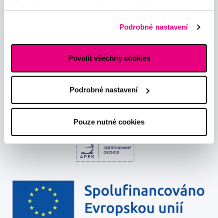
Podrobné informace o cookies, včetně informací o
Odebírat
předávání údajů o vašem chování na webu sociálním a
Podrobné nastavení
reklamním sítím naleznete
zde
.
Chci dostávat informace o novinkách a akčních nabídkách
a souhlasím se
zpracováním osobních údajů
pro tyto účely.
Povolit všechny cookies
Podrobné nastavení
Pouze nutné cookies