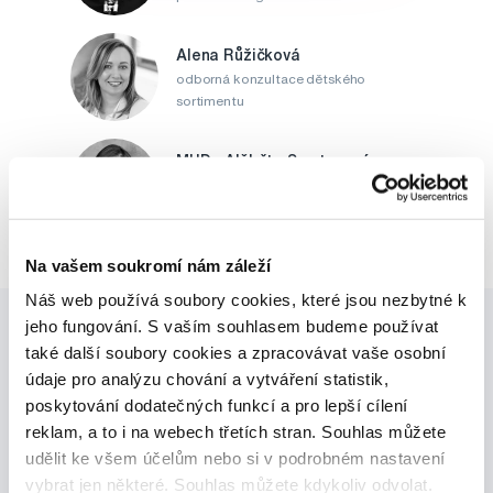
Alena Růžičková
odborná konzultace dětského
sortimentu
MUDr. Alžběta Smetanová
atestovaná lékařka
dermatovenerologie
Na vašem soukromí nám záleží
Náš web používá soubory cookies, které jsou nezbytné k
jeho fungování. S vaším souhlasem budeme používat
také další soubory cookies a zpracovávat vaše osobní
údaje pro analýzu chování a vytváření statistik,
poskytování dodatečných funkcí a pro lepší cílení
reklam, a to i na webech třetích stran. Souhlas můžete
Novinky a nabídky
udělit ke všem účelům nebo si v podrobném nastavení
vybrat jen některé. Souhlas můžete kdykoliv odvolat.