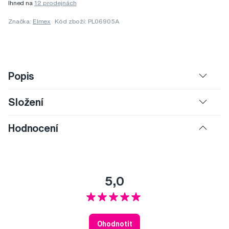
Ihned na
12 prodejnách
Značka:
Elmex
Kód zboží: PL06905A
Popis
Složení
Hodnocení
5,0
Ohodnotit