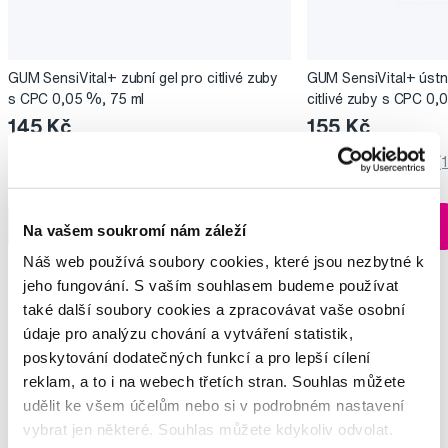
GUM SensiVital+ zubní gel pro citlivé zuby
GUM SensiVital+ ústní
s CPC 0,05 %, 75 ml
citlivé zuby s CPC 0,
145 Kč
155 Kč
5,0
/5
(200x)
5,0
/5
(
Skladem > 5 ks
Do košíku
Do košíku
Ihned na
Na vašem soukromí nám záleží
13 prodejnách
Náš web používá soubory cookies, které jsou nezbytné k
jeho fungování. S vaším souhlasem budeme používat
také další soubory cookies a zpracovávat vaše osobní
údaje pro analýzu chování a vytváření statistik,
poskytování dodatečných funkcí a pro lepší cílení
Vybrané dotazy a články
reklam, a to i na webech třetích stran. Souhlas můžete
udělit ke všem účelům nebo si v podrobném nastavení
vybrat jen některé. Souhlas můžete kdykoliv odvolat.