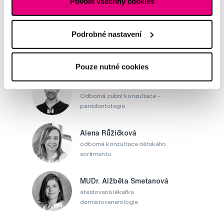
Povolit všechny cookies
Napište našim odborníkům
Podrobné nastavení
Pouze nutné cookies
MDDr. Tomáš Pražák
Odborná zubní konzultace –
parodontologie
Alena Růžičková
odborná konzultace dětského
sortimentu
MUDr. Alžběta Smetanová
atestovaná lékařka
dermatovenerologie