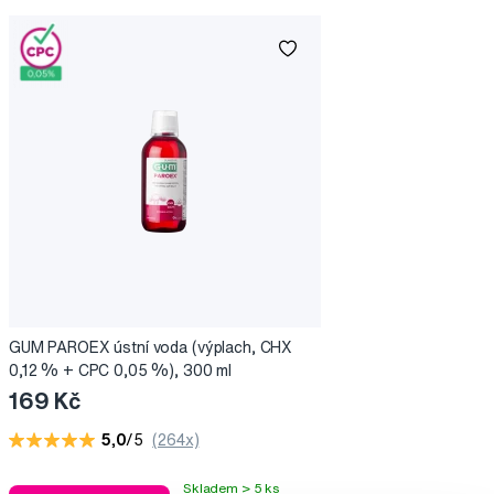
GUM PAROEX ústní voda (výplach, CHX
0,12 % + CPC 0,05 %), 300 ml
169 Kč
5,0
/5
(264x)
Skladem > 5 ks