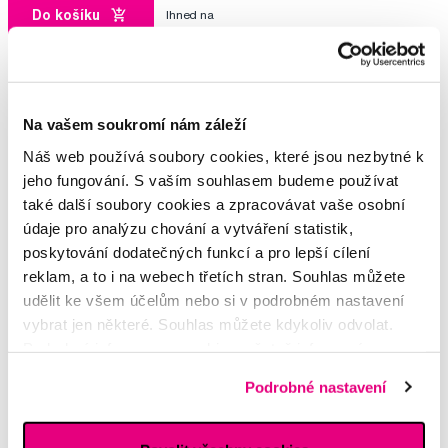
Do košíku
Ihned na
12 prodejnách
Na vašem soukromí nám záleží
Vybrané dotazy a články
Náš web používá soubory cookies, které jsou nezbytné k
jeho fungování. S vaším souhlasem budeme používat
také další soubory cookies a zpracovávat vaše osobní
údaje pro analýzu chování a vytváření statistik,
Dentální péče
poskytování dodatečných funkcí a pro lepší cílení
Martin
reklam, a to i na webech třetích stran. Souhlas můžete
udělit ke všem účelům nebo si v podrobném nastavení
vybrat jen některé. Souhlas můžete kdykoliv odvolat.
Další dotazy a články
najdete v naší poradně
Podrobné informace o cookies, včetně informací o
nebo nám rovnou
napište
předávání údajů o vašem chování na webu sociálním a
Podrobné nastavení
reklamním sítím naleznete
zde
.
Potřebujete poradit?