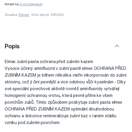
Ihned na
2 prodejnách
Značka:
Elmex
Kód zboží: 281262
Popis
Elmex zubní pasta ochrana před zubním kazem
Vysoce účinný aminfluorid v zubní pastě elmex OCHRANA PŘED
ZUBNÍM KAZEM je během několika vteřin inkorporován do zubní
skloviny, což jí činí pevnější a vice odolnou vůči kyselinám - Díky
své speciální povrchové aktivitě rovněž aminfluoridy vytvářejí
homogenní ochrannou vrstvu, která pevně přilne ke všem
povrchům zubů. Tímto způsobem poskytuje zubní pasta elmex
OCHRANA PŘED ZUBNÍM KAZEM optimální dlouhodobou
ochranu a dokonce remineralizuje zubní kaz v raném stádiu
vzniku pod zubním povrchem.