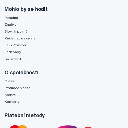
Mohlo by se hodit
Poradna
Značky
Slovník pojmů
Reklamace a servis
Klub Profimed
Fridababy
Swissdent
O společnosti
O nás
Profimed v čase
Kariéra
Kontakty
Platební metody