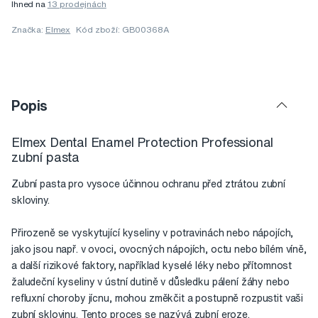
Ihned na
13 prodejnách
Značka:
Elmex
Kód zboží: GB00368A
Popis
Elmex Dental Enamel Protection Professional
zubní pasta
Zubní pasta pro vysoce účinnou ochranu před ztrátou zubní
skloviny.
Přirozeně se vyskytující kyseliny v potravinách nebo nápojích,
jako jsou např. v ovoci, ovocných nápojích, octu nebo bílém víně,
a další rizikové faktory, například kyselé léky nebo přítomnost
žaludeční kyseliny v ústní dutině v důsledku pálení žáhy nebo
refluxní choroby jícnu, mohou změkčit a postupně rozpustit vaši
zubní sklovinu. Tento proces se nazývá zubní eroze.