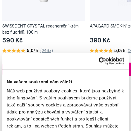
SWISSDENT CRYSTAL regenerační krém
APAGARD SMOKIN' zub
bez fluoridů, 100 ml
590 Kč
390 Kč
5,0
/5
(246x)
5,0
/5
(
Skladem > 5 ks
Do košíku
Do košíku
Ihned na
13 prodejnách
Na vašem soukromí nám záleží
Náš web používá soubory cookies, které jsou nezbytné k
jeho fungování. S vaším souhlasem budeme používat
také další soubory cookies a zpracovávat vaše osobní
Vybrané dotazy a články
údaje pro analýzu chování a vytváření statistik,
poskytování dodatečných funkcí a pro lepší cílení
reklam, a to i na webech třetích stran. Souhlas můžete