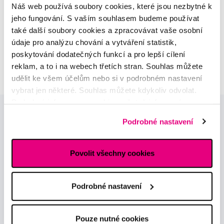
Náš web používá soubory cookies, které jsou nezbytné k
sortimentu
jeho fungování. S vaším souhlasem budeme používat
také další soubory cookies a zpracovávat vaše osobní
MUDr. Alžběta Smetanová
údaje pro analýzu chování a vytváření statistik,
atestovaná lékařka
poskytování dodatečných funkcí a pro lepší cílení
dermatovenerologie
reklam, a to i na webech třetích stran. Souhlas můžete
udělit ke všem účelům nebo si v podrobném nastavení
vybrat jen některé. Souhlas můžete kdykoliv odvolat.
Podrobné informace o cookies, včetně informací o
předávání údajů o vašem chování na webu sociálním a
Podrobné nastavení
reklamním sítím naleznete
zde
.
Povolit všechny cookies
Novinky a nabídky
Podrobné nastavení
Odebírat
Pouze nutné cookies