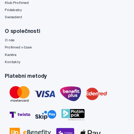
Klub Profimed
Fridababy
Swissdent
O společnosti
O nás
Profimed v čase
Kariéra
Kontakty
Platební metody