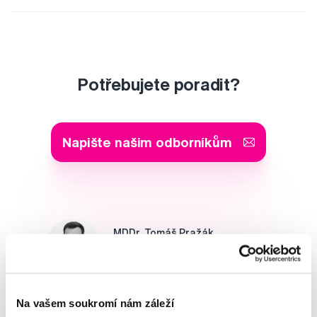
Potřebujete poradit?
Napište našim odborníkům
MDDr. Tomáš Pražák
Odborná zubní konzultace –
parodontologie
Alena Růžičková
Na vašem soukromí nám záleží
odborná konzultace dětského