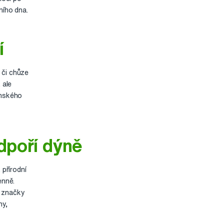
ního dna.
í
 či chůze
 ale
enského
dpoří dýně
přírodní
enně.
é značky
ny,