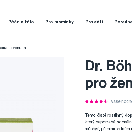
Péče o tělo
Pro maminky
Pro děti
Poradn
chýř a prostata
Dr. Bö
pro žen
Vaše hodno
Tento čistě rostlinný do
který napomáhá normální
měchýř, při mimovolném 