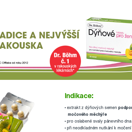
Indikace:
• extrakt z dýňových semen
podpor
močového měchýře
• pro oslabené svaly pánevního dna
• při neodkladném nutkání k močen