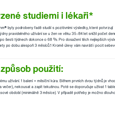
zené studiemi i lékaři*
m® byly podrobeny řadě studií s pozitivními výsledky, které potvrzují
ýdny pravidelného užívání se u žen ve věku 35–84 let snížil počet den
 po šesti týdnech dokonce o 68 %. Pro dosažení těch nejlepších výsl
ety po dobu alespoň 3 měsíců.1 Kromě úlevy vám navrátí i pocit sebev
způsob použití:
ému užívání. 1 balení = měsíční kúra. Během prvních dvou týdnů je vho
a večer), nekousat a zapít tekutinou. Poté se doporučuje užívat 1 table
časové období (minimálně 3 měsíce). V případě potřeby je možno dlou