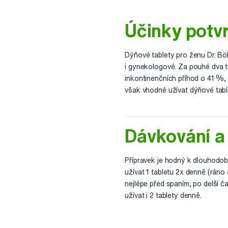
Účinky potvr
Dýňové tablety pro ženu Dr. Böh
i gynekologové. Za pouhé dva t
inkontinenčních příhod o 41 %,
však vhodné užívat dýňové tabl
Dávkování a 
Přípravek je hodný k dlouhodob
užívat 1 tabletu 2x denně (ráno 
nejlépe před spaním, po delší 
užívat i 2 tablety denně.