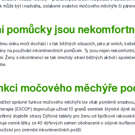
ak může být i nadváha, oslabené svalstvo močového měchýře či pánev
ní pomůcky jsou nekomfortn
mu úniku moči dochází i v tak běžných situacích, jako je smích, kašel
y na používání inkontinenčních pomůcek. Ty jsou nejen nekomfortní,
mí. Ženy s inkontinencí se tak mnohdy straní běžných aktivit i společ
ebe.
nkci močového měchýře po
a udržet správné funkce močového měchýře lze však poměrně snadnou, 
oterapie (ESCOP) doporučuje užívat 10 gramů semínek štýrské dýně d
ostlinný doplněk stravy Dýňové tablety pro ženu od špičkové rakousk
ahuje cenné látky ze 40 dýňových semen obohacené o sójové isoflavo
ožství pro zmírnění inkontinenčních potíží.