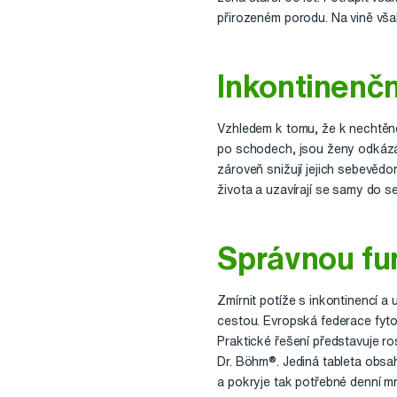
přirozeném porodu. Na vině vš
Inkontinenč
Vzhledem k tomu, že k nechtěné
po schodech, jsou ženy odkázán
zároveň snižují jejich sebevědo
života a uzavírají se samy do s
Správnou fu
Zmírnit potíže s inkontinencí 
cestou. Evropská federace fyt
Praktické řešení představuje r
Dr. Böhm®. Jediná tableta obs
a pokryje tak potřebné denní mn