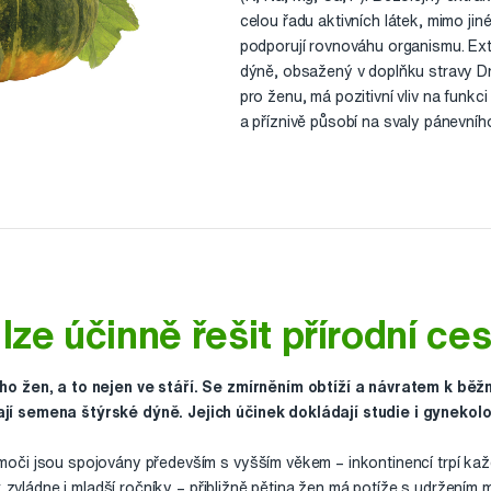
celou řadu aktivních látek, mimo jin
podporují rovnováhu organismu. Ex
dýně, obsažený v doplňku stravy D
pro ženu, má pozitivní vliv na fun
a příznivě působí na svaly pánevníh
 lze účinně řešit přírodní ce
ho žen, a to nejen ve stáří. Se zmírněním obtíží a návratem k bě
í semena štýrské dýně. Jejich účinek dokládají studie i gynekol
či jsou spojovány především s vyšším věkem – inkontinencí trpí každ
k zvládne i mladší ročníky – přibližně pětina žen má potíže s udržením 