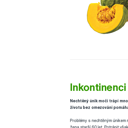
Inkontinenci
Nechtěný únik moči trápí mno
životu bez omezování pomáhaj
Problémy s nechtěným únikem mo
žena starší 60 let. Potrápit vša