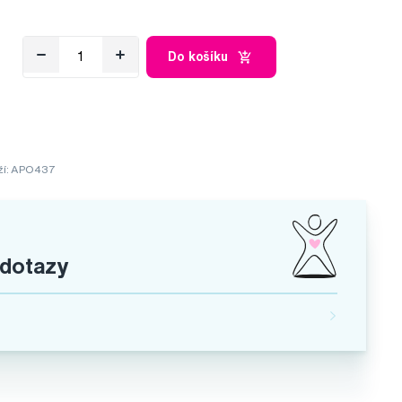
Do košíku
ží: APO437
 dotazy