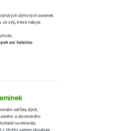
 štýrských dýňových semínek
 ze sóji, která nebyla
pohodu
epek ani želatinu
semínek
ionální odrůda dýně,
ouského a slovinského
 bohatá na minerály
akt z těchto semen obsahuje