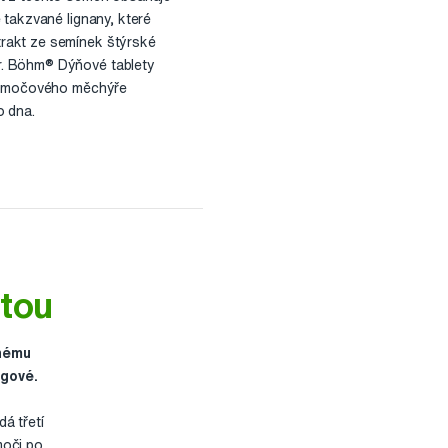
é takzvané lignany, které
trakt ze semínek štýrské
r. Böhm® Dýňové tablety
kci močového měchýře
o dna.
stou
žnému
ogové.
á třetí
moči po