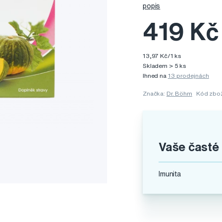
popis
419 Kč
13,97 Kč/1 ks
Skladem > 5 ks
Ihned na
13 prodejnách
Značka:
Dr. Böhm
Kód zbo
Vaše časté
Imunita