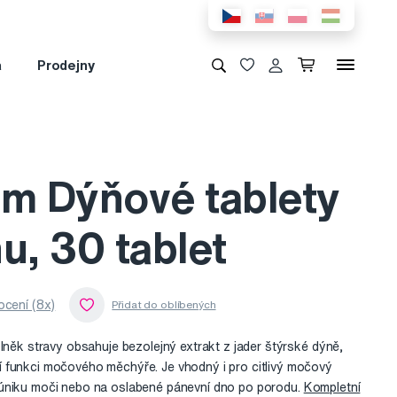
a
Prodejny
hm Dýňové tablety
u, 30 tablet
cení (8x)
plněk stravy obsahuje bezolejný extrakt z jader štýrské dýně,
 funkci močového měchýře. Je vhodný i pro citlivý močový
úniku moči nebo na oslabené pánevní dno po porodu.
Kompletní