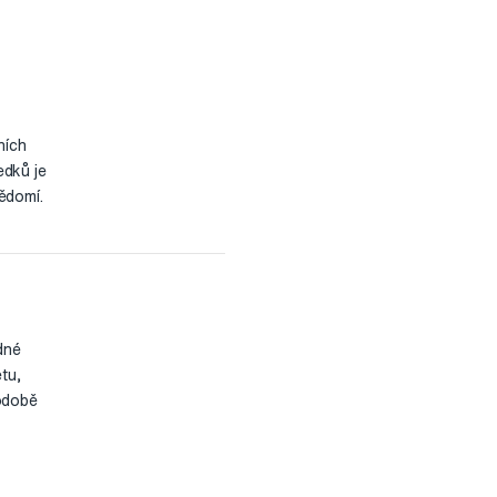
ních
edků je
ědomí.
dné
tu,
hodobě