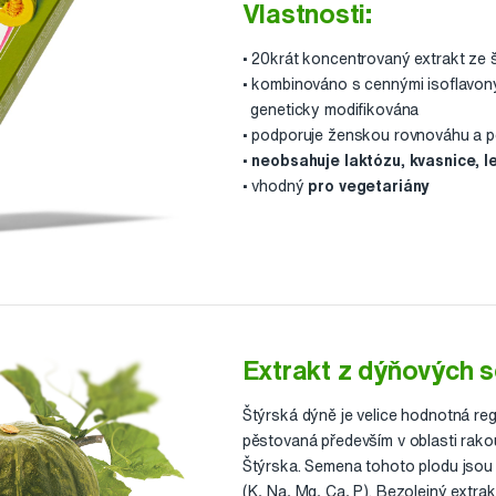
Vlastnosti:
• 20krát koncentrovaný extrakt ze
• kombinováno s cennými isoflavony
geneticky modifikována
• podporuje ženskou rovnováhu a 
•
neobsahuje laktózu, kvasnice, l
• vhodný
pro vegetariány
Extrakt z dýňových 
Štýrská dýně je velice hodnotná reg
pěstovaná především v oblasti rak
Štýrska. Semena tohoto plodu jsou
(K, Na, Mg, Ca, P). Bezolejný extr