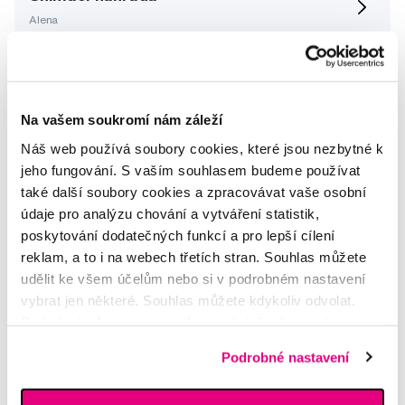
Alena
Skus...a zubni nahrady
Iveta
Na vašem soukromí nám záleží
Náš web používá soubory cookies, které jsou nezbytné k
Použití roztoku BDC 105 weekly
jeho fungování. S vaším souhlasem budeme používat
Lenka
také další soubory cookies a zpracovávat vaše osobní
údaje pro analýzu chování a vytváření statistik,
Dostupnost zboží
poskytování dodatečných funkcí a pro lepší cílení
reklam, a to i na webech třetích stran. Souhlas můžete
Alena
udělit ke všem účelům nebo si v podrobném nastavení
vybrat jen některé. Souhlas můžete kdykoliv odvolat.
Další dotazy a články
najdete v naší poradně
Podrobné informace o cookies, včetně informací o
nebo nám rovnou
napište
předávání údajů o vašem chování na webu sociálním a
Podrobné nastavení
reklamním sítím naleznete
zde
.
Potřebujete poradit?