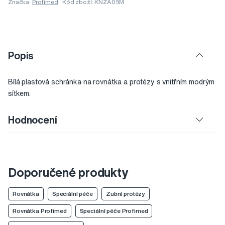
Značka:
Profimed
Kód zboží: KNZA05M
Popis
Bílá plastová schránka na rovnátka a protézy s vnitřním modrým
sítkem.
Hodnocení
Doporučené produkty
Rovnátka
Speciální péče
Zubní protézy
Rovnátka Profimed
Speciální péče Profimed