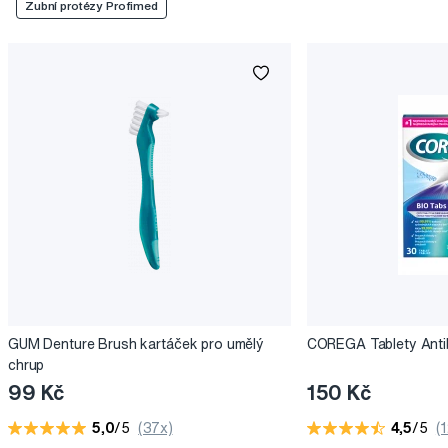
Zubní protézy Profimed
GUM Denture Brush kartáček pro umělý
COREGA Tablety Antib
chrup
99 Kč
150 Kč
5,0
/5
(37x)
4,5
/5
(