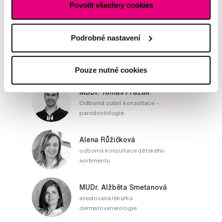
Povolit všechny cookies
Napište našim odborníkům
Podrobné nastavení
Pouze nutné cookies
MDDr. Tomáš Pražák
Odborná zubní konzultace –
parodontologie
Alena Růžičková
odborná konzultace dětského
sortimentu
MUDr. Alžběta Smetanová
atestovaná lékařka
dermatovenerologie