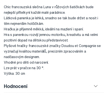
Chic francouzská slečna Luna v růžových šatičkách bude
nejlepší přítelkyní každé malé parádnice.
Látková panenka je lehká, snadno se tak bude držet a nosit i
těm nejmenším holčičkám.
Hračka je příjemně měkká, ideální na mazlení i spaní.
Hra s panenkou rozvíjí jemnou motoriku, kreativitu a má velmi
pozitivní dopad na dětskou představivost.
Plyšové hračky francouzské značky Doudou et Compagnie se
vyznačují kvalitou materiálů, precizním zpracováním a
nadčasovým designem.
Vhodné pro děti od narození.
Lze prát v pračce na 30 °.
Výška: 30 cm
Hodnocení