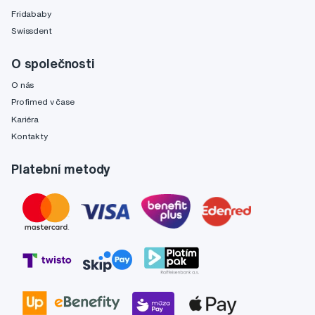
Fridababy
Swissdent
O společnosti
O nás
Profimed v čase
Kariéra
Kontakty
Platební metody