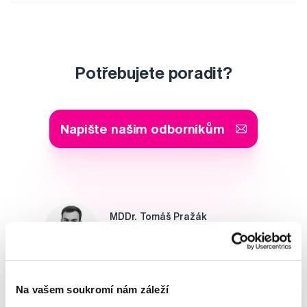
Potřebujete poradit?
Napište našim odborníkům
MDDr. Tomáš Pražák
Odborná zubní konzultace –
parodontologie
Alena Růžičková
Na vašem soukromí nám záleží
odborná konzultace dětského