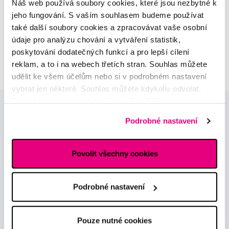
Náš web používá soubory cookies, které jsou nezbytné k
sortimentu
jeho fungování. S vaším souhlasem budeme používat
také další soubory cookies a zpracovávat vaše osobní
MUDr. Alžběta Smetanová
údaje pro analýzu chování a vytváření statistik,
atestovaná lékařka
poskytování dodatečných funkcí a pro lepší cílení
dermatovenerologie
reklam, a to i na webech třetích stran. Souhlas můžete
udělit ke všem účelům nebo si v podrobném nastavení
vybrat jen některé. Souhlas můžete kdykoliv odvolat.
Podrobné informace o cookies, včetně informací o
předávání údajů o vašem chování na webu sociálním a
Podrobné nastavení
reklamním sítím naleznete
zde
.
Povolit všechny cookies
Novinky a nabídky
Podrobné nastavení
Odebírat
Pouze nutné cookies