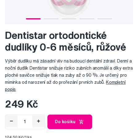
Dentistar ortodontické
dudlíky 0-6 měsíců, růžové
Výběr dudlíku má zásadní vliv na budoucí dentální zdraví. Denní a
noční dudlík Dentistar snižuje riziko zubních anomálií a díky extra
ploché savičce snižuje tlak na zuby až o 90 %. Je určený pro
miminka od narození až do prořezání prvních zubů.
Kompletní
popis
249 Kč
Do košíku
124,50 Kč/1 ks