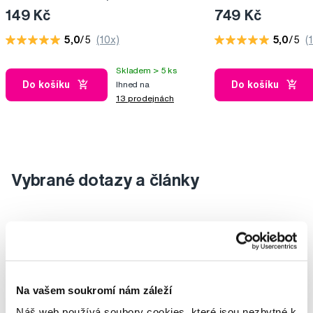
149 Kč
749 Kč
5,0
/5
(10x)
5,0
/5
(
Skladem > 5 ks
Do košíku
Do košíku
Ihned na
13 prodejnách
Vybrané dotazy a články
Na vašem soukromí nám záleží
Náš web používá soubory cookies, které jsou nezbytné k