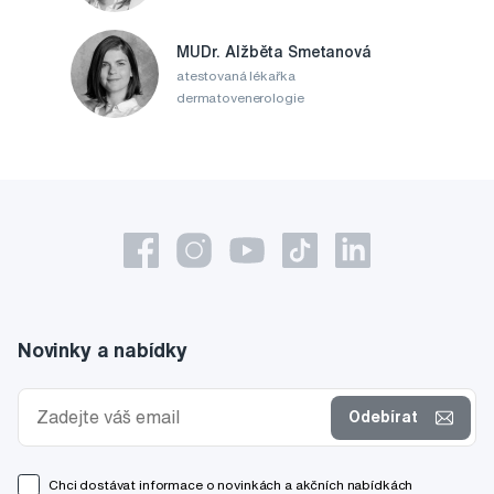
MUDr. Alžběta Smetanová
atestovaná lékařka
dermatovenerologie
Novinky a nabídky
Odebírat
Chci dostávat informace o novinkách a akčních nabídkách