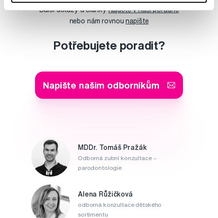
Další dotazy a články
najdete v naší poradně
nebo nám rovnou
napište
Potřebujete poradit?
Napište našim odborníkům
MDDr. Tomáš Pražák
Odborná zubní konzultace –
parodontologie
Alena Růžičková
odborná konzultace dětského
sortimentu