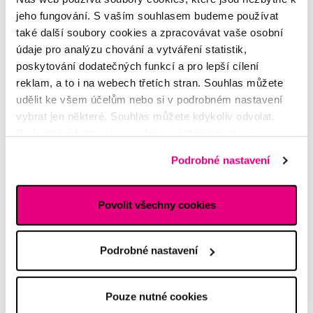
jeho fungování. S vaším souhlasem budeme používat
také další soubory cookies a zpracovávat vaše osobní
údaje pro analýzu chování a vytváření statistik,
poskytování dodatečných funkcí a pro lepší cílení
Zdravý a bezpečný vývoj zubů při
reklam, a to i na webech třetích stran. Souhlas můžete
používání dudlíku. Seznamte se s
udělit ke všem účelům nebo si v podrobném nastavení
Dentistar
vybrat jen některé. Souhlas můžete kdykoliv odvolat.
Podrobné informace o cookies, včetně informací o
Dentální zdraví není spojeno pouze se správným čištěním a
předávání údajů o vašem chování na webu sociálním a
péčí po prořezání prvních zoubků. Vyvíjí se už dříve, ve
Podrobné nastavení
reklamním sítím naleznete
zde
.
chvíli, kdy miminku dáme do pusinky první dudlík. Právě ten
ovlivňuje zdrav...
Povolit všechny cookies
Celý článek
Podrobné nastavení
Odnaučovací dudlík
Hana
Pouze nutné cookies