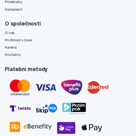
Fridababy
Swissdent
O společnosti
O nás
Profimed v čase
Kariéra
Kontakty
Platební metody