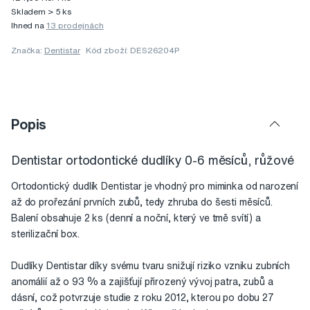
Skladem > 5 ks
Ihned na
13 prodejnách
Značka:
Dentistar
Kód zboží: DES26204P
Popis
Dentistar ortodontické dudlíky 0-6 měsíců, růžové
Ortodontický dudlík Dentistar je vhodný pro miminka od narození
až do prořezání prvních zubů, tedy zhruba do šesti měsíců.
Balení obsahuje 2 ks (denní a noční, který ve tmě svítí) a
sterilizační box.
Dudlíky Dentistar díky svému tvaru snižují riziko vzniku zubních
anomálií až o 93 % a zajišťují přirozený vývoj patra, zubů a
dásní, což potvrzuje studie z roku 2012, kterou po dobu 27