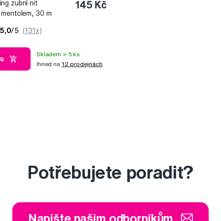
g zubní nit
145 Kč
 mentolem, 30 m
5,0
/5
(131x)
Skladem > 5 ks
ku
Ihned na
12 prodejnách
Potřebujete poradit?
Napište našim odborníkům