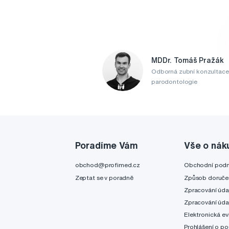
MDDr. Tomáš Pražák
Odborná zubní konzultace
parodontologie
Poradíme Vám
Vše o nák
obchod@profimed.cz
Obchodní pod
Zeptat se v poradně
Způsob doruče
Zpracování úda
Zpracování úda
Elektronická ev
Prohlášení o po