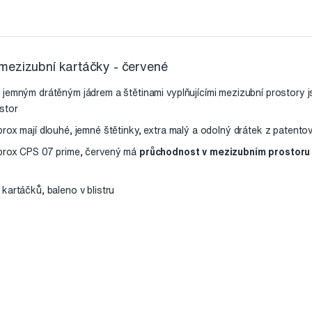
mezizubní kartáčky - červené
jemným drátěným jádrem a štětinami vyplňujícími mezizubní prostory
stor
rox mají dlouhé, jemné štětinky, extra malý a odolný drátek z patento
prox CPS 07 prime, červený má
průchodnost v mezizubním prostoru 
kartáčků, baleno v blistru