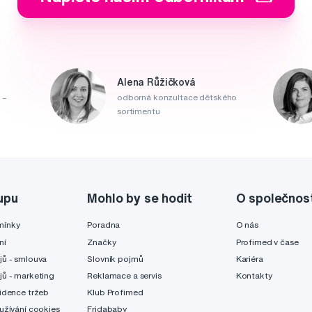
Alena Růžičková
 –
odborná konzultace dětského
sortimentu
upu
Mohlo by se hodit
O společnos
mínky
Poradna
O nás
ní
Značky
Profimed v čase
jů - smlouva
Slovník pojmů
Kariéra
jů - marketing
Reklamace a servis
Kontakty
idence tržeb
Klub Profimed
užívání cookies
Fridababy