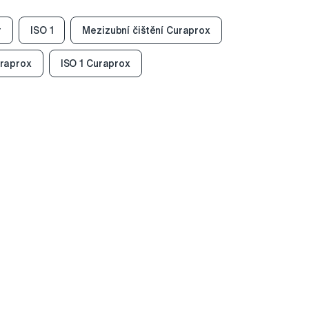
r
ISO 1
Mezizubní čištění Curaprox
uraprox
ISO 1 Curaprox