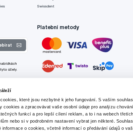
ies
Swissdent
Platební metody
ebírat
 nabídkách
tyto účely.
áleží
cookies, které jsou nezbytné k jeho fungování. S vaším souhl
ry cookies a zpracovávat vaše osobní údaje pro analýzu chování
tečných funkcí a pro lepší cílení reklam, a to i na webech třetíc
lům nebo si v podrobném nastavení vybrat jen některé. Souhla
é informace o cookies, včetně informací o předávání údajů o v