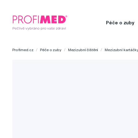
Péče o zuby
Profimed.cz
Péče o zuby
Mezizubní čištění
Mezizubní kartáčk