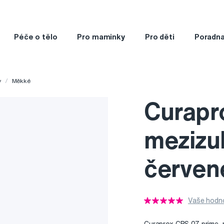
Péče o tělo
Pro maminky
Pro děti
Poradn
y
Měkké
Curapr
mezizub
červen
Vaše hodno