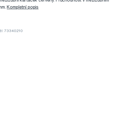
mezizubní kartáček červený. Průchodnost v mezizubním
 mm.
Kompletní popis
ží: 73340210