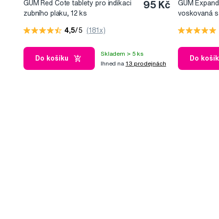
GUM Red Cote tablety pro indikaci
95 Kč
GUM Expandin
zubního plaku, 12 ks
voskovaná s
4,5
/5
(181x)
Skladem > 5 ks
Do košíku
Do koší
Ihned na
13 prodejnách