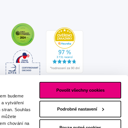
Povolit všechny cookies
asem budeme
 a vytváření
Podrobné nastavení
h stran. Souhlas
s můžete
ašem chování na
Pouze nutné cookies