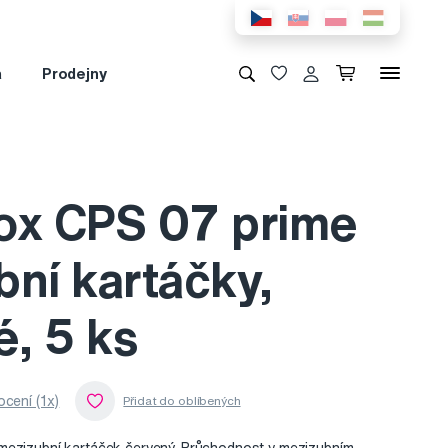
a
Prodejny
ox CPS 07 prime
ní kartáčky,
é, 5 ks
cení (1x)