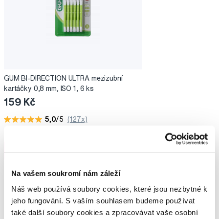
GUM BI-DIRECTION ULTRA mezizubní
kartáčky 0,8 mm, ISO 1, 6 ks
159 Kč
5,0
/5
(127x)
Skladem > 5 ks
Do košíku
Ihned na
13 prodejnách
Na vašem soukromí nám záleží
Náš web používá soubory cookies, které jsou nezbytné k
jeho fungování. S vaším souhlasem budeme používat
Potřebujete poradit?
také další soubory cookies a zpracovávat vaše osobní