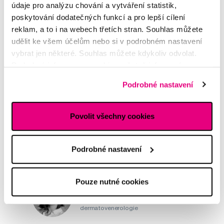
údaje pro analýzu chování a vytváření statistik,
poskytování dodatečných funkcí a pro lepší cílení
Napište našim odborníkům
reklam, a to i na webech třetích stran. Souhlas můžete
udělit ke všem účelům nebo si v podrobném nastavení
vybrat jen některé. Souhlas můžete kdykoliv odvolat.
Podrobné informace o cookies, včetně informací o
předávání údajů o vašem chování na webu sociálním a
Podrobné nastavení
reklamním sítím naleznete
zde
.
MDDr. Tomáš Pražák
Odborná zubní konzultace –
parodontologie
Povolit všechny cookies
Alena Růžičková
Podrobné nastavení
odborná konzultace dětského
sortimentu
Pouze nutné cookies
MUDr. Alžběta Smetanová
atestovaná lékařka
dermatovenerologie