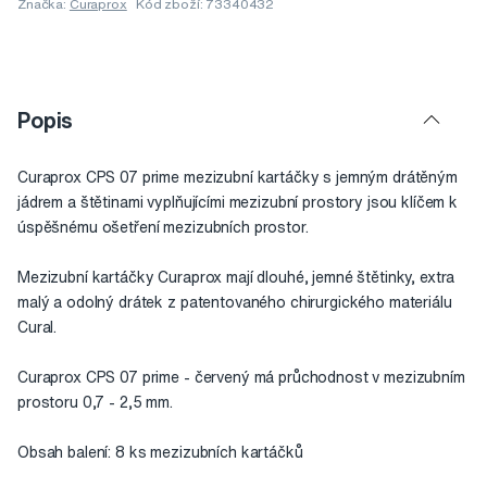
Značka:
Curaprox
Kód zboží: 73340432
Popis
Curaprox CPS 07 prime mezizubní kartáčky s jemným drátěným
jádrem a štětinami vyplňujícími mezizubní prostory jsou klíčem k
úspěšnému ošetření mezizubních prostor.
Mezizubní kartáčky Curaprox mají dlouhé, jemné štětinky, extra
malý a odolný drátek z patentovaného chirurgického materiálu
Cural.
Curaprox CPS 07 prime - červený má průchodnost v mezizubním
prostoru 0,7 - 2,5 mm.
Obsah balení: 8 ks mezizubních kartáčků