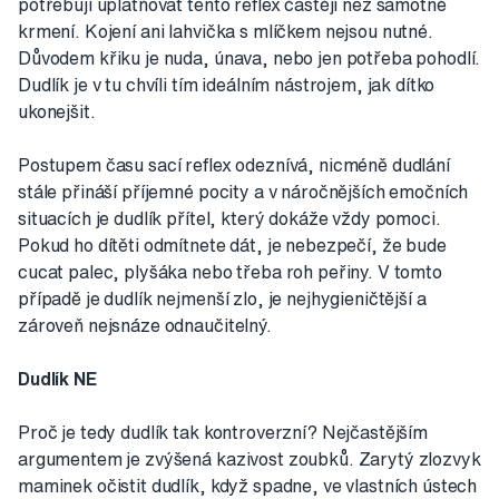
potřebují uplatňovat tento reflex častěji než samotné
krmení. Kojení ani lahvička s mlíčkem nejsou nutné.
Důvodem křiku je nuda, únava, nebo jen potřeba pohodlí.
Dudlík je v tu chvíli tím ideálním nástrojem, jak dítko
ukonejšit.
Postupem času sací reflex odeznívá, nicméně dudlání
stále přináší příjemné pocity a v náročnějších emočních
situacích je dudlík přítel, který dokáže vždy pomoci.
Pokud ho dítěti odmítnete dát, je nebezpečí, že bude
cucat palec, plyšáka nebo třeba roh peřiny. V tomto
případě je dudlík nejmenší zlo, je nejhygieničtější a
zároveň nejsnáze odnaučitelný.
Dudlík NE
Proč je tedy dudlík tak kontroverzní? Nejčastějším
argumentem je zvýšená kazivost zoubků. Zarytý zlozvyk
maminek očistit dudlík, když spadne, ve vlastních ústech