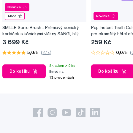
Novinka
Akce
Novinka
SMILLE Sonic Brush - Prémiový sonický
Pop Instant Teeth Col
kartáček s kónickými vlákny SANGI, bílý
pro okamžitý bělicí ef
3 699 Kč
259 Kč
5,0
/5
(27x)
0,0
/5
(
Skladem > 5 ks
Do košíku
Do košíku
Ihned na
13 prodejnách