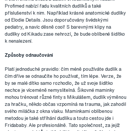
Profimed nabízí řadu kvalitních dudlíků a také
příslušenství k nim. Například krásné anatomické dudlíky
od Elodie Details. Jsou doporučovány švédskými
pediatry, a navíc děsně cool! S barevnými klipy na
dudlíky od Kikadu zase nehrozí, že bude oblíbené šidítko
k nenalezení.
Způsoby odnaučování
Platí jednoduché pravidlo: čím méně používáte dudlík a
čím dříve se odnaučíte ho používat, tím lépe. Verze, že
by se malé dítko samo rozhodlo, že už svoje šidítko
nechce je víceméně nemyslitelná. Šikovné maminky
mohou trénovat různé finty s Mikulášem, dudlík výměnou
za hračku, někdo občas vzpomíná na trauma, jak zahodil
svého miláčka z okna vlaku. Maminkami oblíbenou
metodou je také stříhání dudlíku a touto cestou jde i
Fridababy. Ale profesionálně. Tato společnost, za jejíž