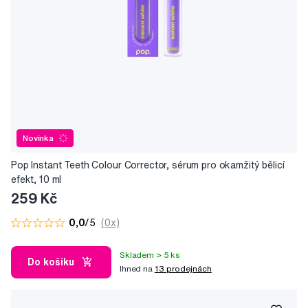
Novinka
Pop Instant Teeth Colour Corrector, sérum pro okamžitý bělicí
efekt, 10 ml
259 Kč
0,0
/5
(0x)
Skladem > 5 ks
Do košíku
Ihned na
13 prodejnách