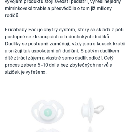
vývojem produktů stojí švédští pediatři, vyřeší nejedny
miminkovské trable a přesvědčila o tom již miliony
rodičů.
Fridababy Paci je chytrý systém, který se skládá z pěti
postupně se zkracujících ortodontických dudlíků.
Dudlíky se postupně zaměňují, vždy jsou o kousek kratší
a snižují tak uspokojení při dudlání. S pátým dudlíkem
dítě ztrácí zájem a vlastně samo dudlík odloží. Celý
proces zabere 5–10 dní a bez zbytečných nervů a
slziček je vyřešeno.