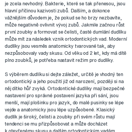
je zcela nevhodný. Bakterie, které se tak přenesou, jsou
hlavní příčinou kazivosti zubů. Dalším, a dokonce
vážnějším důvodem je, že pokud se ho brzy nezbavíte,
může negativně ovlivnit vývoj zubů. Jakmile začnou růst
první zoubky a formovat se čelisti, časté dumlání dudlíku
může mít za následek vznik ortodontických vad. Moderní
dudlíky jsou vesměs anatomicky tvarované tak, aby
nezpůsobovaly vady skusu. Od věku od 2 let, kdy má dítě
plno zoubků, je potřeba nastavit režim pro dudlíky.
S výběrem dudlíku si dejte záležet, určitě je vhodný ten
ortodontický a jeho použití již od narození, později si na
něj dítko hůř zvyká. Ortodontické dudlíky mají bezpečné
nastavení pro správné postavení jazyka při sání, jsou
menší, mají plošinku pro jazyk, do malé pusinky se lépe
vejde a anatomicky jsou lépe uzpůsobené. Klasický
dudlík je široký, čelisti a zoubky při svém růstu mají
tendenci se mu přizpůsobovat a může docházet
k otevřenému skusu a dalším ortodontickým vadám.