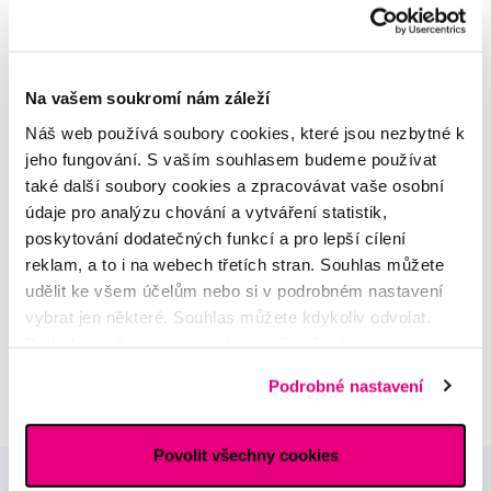
Na vašem soukromí nám záleží
MDDr. Tomáš Pražák
Náš web používá soubory cookies, které jsou nezbytné k
Odborná zubní konzultace –
parodontologie
jeho fungování. S vaším souhlasem budeme používat
také další soubory cookies a zpracovávat vaše osobní
údaje pro analýzu chování a vytváření statistik,
Alena Růžičková
poskytování dodatečných funkcí a pro lepší cílení
odborná konzultace dětského
sortimentu
reklam, a to i na webech třetích stran. Souhlas můžete
udělit ke všem účelům nebo si v podrobném nastavení
vybrat jen některé. Souhlas můžete kdykoliv odvolat.
MUDr. Alžběta Smetanová
Podrobné informace o cookies, včetně informací o
atestovaná lékařka
dermatovenerologie
předávání údajů o vašem chování na webu sociálním a
Podrobné nastavení
reklamním sítím naleznete
zde
.
Povolit všechny cookies