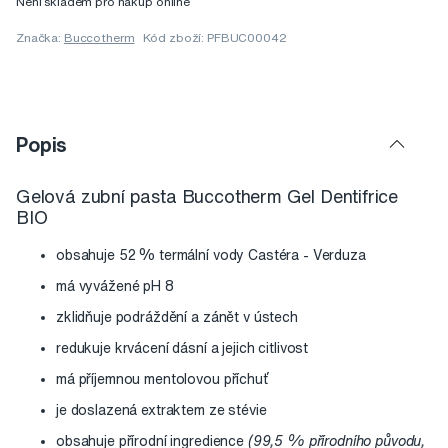
Není skladem pro nákup online
Značka:
Buccotherm
Kód zboží: PFBUC00042
Popis
Gelová zubní pasta Buccotherm Gel Dentifrice
BIO
obsahuje 52 % termální vody Castéra - Verduza
má vyvážené pH 8
zklidňuje podráždění a zánět v ústech
redukuje krvácení dásní a jejich citlivost
má příjemnou mentolovou příchuť
je doslazená extraktem ze stévie
obsahuje přírodní ingredience
(99,5 % přírodního původu,