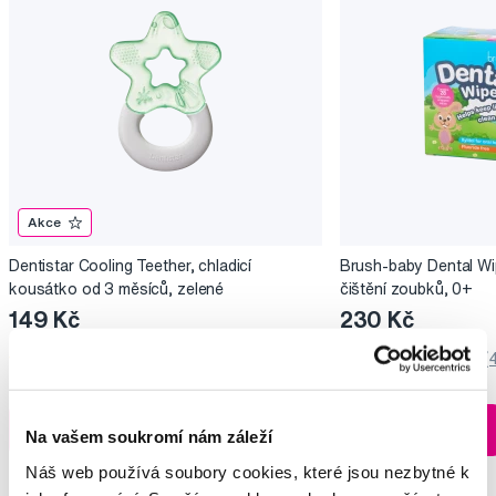
Akce
Dentistar Cooling Teether, chladicí
Brush-baby Dental Wi
kousátko od 3 měsíců, zelené
čištění zoubků, 0+
149 Kč
230 Kč
5,0
/5
(10x)
5,0
/5
(
Skladem > 5 ks
Do košíku
Do košíku
Ihned na
Na vašem soukromí nám záleží
13 prodejnách
Náš web používá soubory cookies, které jsou nezbytné k