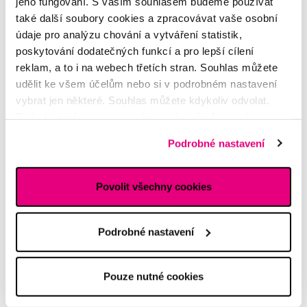
jeho fungování. S vaším souhlasem budeme používat
také další soubory cookies a zpracovávat vaše osobní
Potřebujete poradit?
údaje pro analýzu chování a vytváření statistik,
poskytování dodatečných funkcí a pro lepší cílení
reklam, a to i na webech třetích stran. Souhlas můžete
udělit ke všem účelům nebo si v podrobném nastavení
Napište našim odborníkům
vybrat jen některé. Souhlas můžete kdykoliv odvolat.
Podrobné informace o cookies, včetně informací o
předávání údajů o vašem chování na webu sociálním a
Podrobné nastavení
reklamním sítím naleznete
zde
.
MDDr. Tomáš Pražák
Povolit všechny cookies
Odborná zubní konzultace –
parodontologie
Podrobné nastavení
Alena Růžičková
odborná konzultace dětského
sortimentu
Pouze nutné cookies