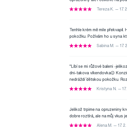
Tereza K. — 17. 
Tenhle krém mě mile překvapil. H
pokožku. Požívám ho u syna kte
Sabina M. — 17. 
"Líbí se mi růžové baleni -jelik
dni-takova víkendovka😉 Konzis
nedráždi´ dětskou pokožku. Rozt
Kristyna N. — 17.
Jelikož trpime na opruzeniny kre
dobre roztírá, ale na můj vkus j
Alena M. — 17. 2