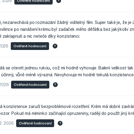
2. 2026
Ověřené hodnocení
?
ný, nezanechává po rozmazání žádný viditelný film. Super také je, že je
hvilince po nanášení krému byl zadaček mého děťátka bez jakýkoliv z
é zaklapnutí a nic neteče díky konzistenci.
 2026
Ověřené hodnocení
?
dá se otevrit jednou rukou, což mi hodně vyhovuje. Balení velikost tak
Je účinný, vůně méně výrazná. Nevyhovuje mi hodně tekutá konzistence
 2026
Ověřené hodnocení
?
á konzistence zaručí bezproblémové rozetření. Krém má dobré zavírání,
ozor. Pokud má miminko začínající opruzeniny, raději do použít jiný kré
 2. 2026
Ověřené hodnocení
?