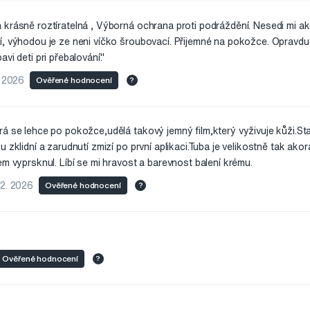
krásně roztíratelná , Výborná ochrana proti podráždění. Nesedi mi ak
í, výhodou je ze neni víčko šroubovací. Přijemné na pokožce. Oprav
vi deti pri přebalování."
. 2026
Ověřené hodnocení
?
rá se lehce po pokožce,udělá takový jemný film,který vyživuje kůži.St
 zklidní a zarudnutí zmizí po první aplikaci.Tuba je velikostně tak ako
em vyprsknul. Líbí se mi hravost a barevnost balení krému.
 2. 2026
Ověřené hodnocení
?
Ověřené hodnocení
?