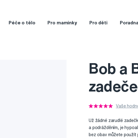
Péče o tělo
Pro maminky
Pro děti
Poradn
Bob a 
zadeče
Vaše hodno
Už žádné zarudlé zadečk
a podrážděním, je hypoal
bez obav můžete použít p