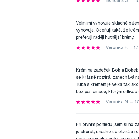
Bohdana S. — 17.
Velmi mi vyhovuje skladné balen
vyhovuje. Oceňuji také, že kré
preferuji raději hutnější krémy.
Veronika P. — 17.
Krém na zadeček Bob a Bobek p
se krásně roztírá, zanechává n
Tuba s krémem je velká tak akor
bez parfemace, kterým citlivou 
Veronika N. — 17
Při prvním pohledu jsem si ho z
je akorát, snadno se otvírá a ro
opruzeniny ale i celkově na p