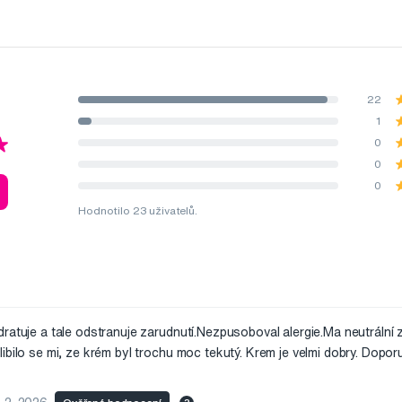
22
1
0
0
0
Hodnotilo 23 uživatelů.
ratuje a tale odstranuje zarudnutí.Nezpusoboval alergie.Ma neutrální 
ibilo se mi, ze krém byl trochu moc tekutý. Krem je velmi dobry. Doporu