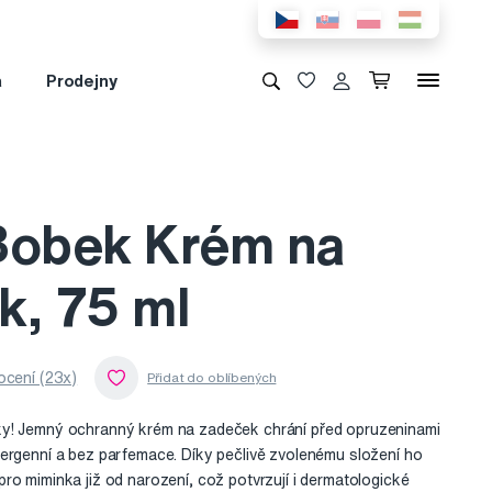
a
Prodejny
Bobek Krém na
k, 75 ml
cení (23x)
y! Jemný ochranný krém na zadeček chrání před opruzeninami
ergenní a bez parfemace. Díky pečlivě zvolenému složení ho
ro miminka již od narození, což potvrzují i dermatologické