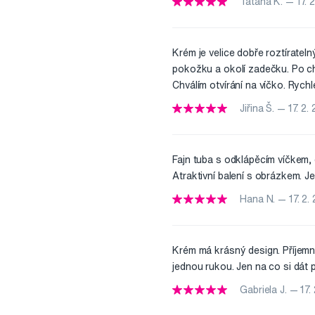
Taťána K. — 17. 
Krém je velice dobře roztíratel
pokožku a okolí zadečku. Po c
Chválím otvírání na víčko. Rychl
Jiřina Š. — 17. 2.
Fajn tuba s odklápěcím víčkem, 
Atraktivní balení s obrázkem. 
Hana N. — 17. 2.
Krém má krásný design. Příjemn
jednou rukou. Jen na co si dát p
Gabriela J. — 17.