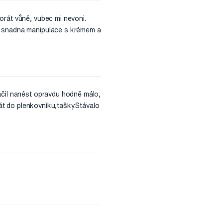
orát vůně, vubec mi nevoni.
du snadna manipulace s krémem a
ačil nanést opravdu hodně málo,
rát do plenkovníku,tašky.Stávalo