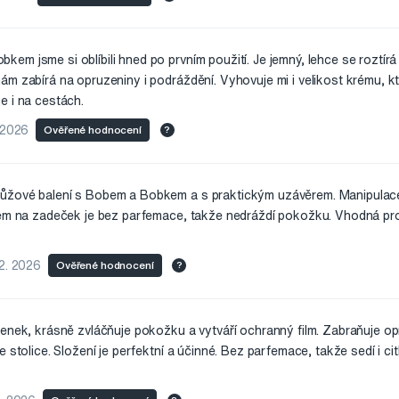
m jsme si oblíbili hned po prvním použití. Je jemný, lehce se roztír
ám zabírá na opruzeniny i podráždění. Vyhovuje mi i velikost krému, 
e i na cestách.
. 2026
Ověřené hodnocení
?
ůžové balení s Bobem a Bobkem a s praktickým uzávěrem. Manipulace
rém na zadeček je bez parfemace, takže nedráždí pokožku. Vhodná pro
 2. 2026
Ověřené hodnocení
?
lenek, krásně zvláčňuje pokožku a vytváří ochranný film. Zabraňuje o
e stolice. Složení je perfektní a účinné. Bez parfemace, takže sedí i c