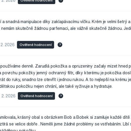
 2. 2026
Ověřené hodnocení
?
í a snadná manipulace díky zaklapávacímu víčku. Krém je velmi šetrý a
m nemám skutečně žádnou parfemaci, ale vážně skutečně žádnou. Jedi
 2. 2026
Ověřené hodnocení
?
oužíváme denně. Zarudlá pokožka a opruzeniny začaly mizet hned po
a povrchu pokožky jemný ochranný filtr, díky kterému je pokožka dosl
át do ruky, snadno lze otevřít i jednou rukou. A to nejlepší na krému j
dětskou pokožku nejen chrání, ale také vyživuje a hydratuje.
. 2. 2026
Ověřené hodnocení
?
amilovala, krásný obal s obrázkem Bob a Bobek si zamiluje každé dítě 
ztírá se velice dobře . Neměli jsme žádné problémy se vstřebáním. Líbí s
odrážděnou pokožku .