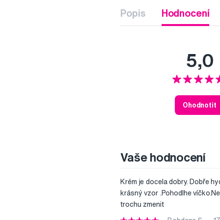
Popis
Hodnocení
5,0
Ohodnotit
Vaše hodnocení
Krém je docela dobry. Dobře hyd
krásný vzor .Pohodlhe víčko.Nel
trochu zmenit