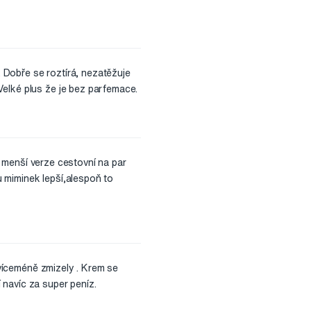
. Dobře se roztírá, nezatěžuje
Velké plus že je bez parfemace.
 i menší verze cestovní na par
 miminek lepší,alespoň to
 víceméně zmizely . Krem se
í navíc za super peníz.