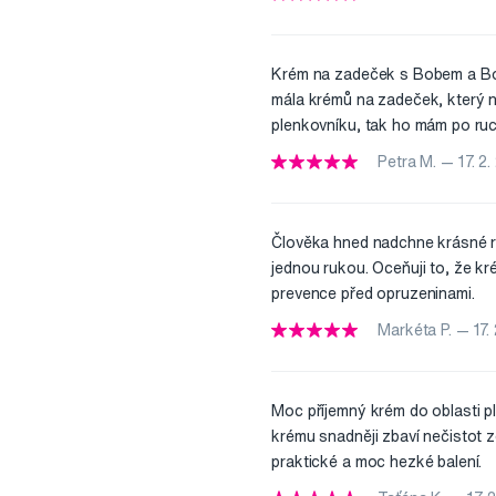
Krém na zadeček s Bobem a Bobke
mála krémů na zadeček, který n
plenkovníku, tak ho mám po ruc
Petra M. — 17. 2
Člověka hned nadchne krásné r
jednou rukou. Oceňuji to, že k
prevence před opruzeninami.
Markéta P. — 17.
Moc příjemný krém do oblasti p
krému snadněji zbaví nečistot z
praktické a moc hezké balení.