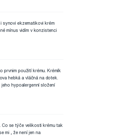
 i synovi ekzematikovi krém
né mínus vidím v konzistenci
 prvnim použití krému. Krémík
ova hebká a vláčná na dotek.
e jeho hypoalergenní složení
. Co se týče velikosti krému tak
e mi , že není jen na