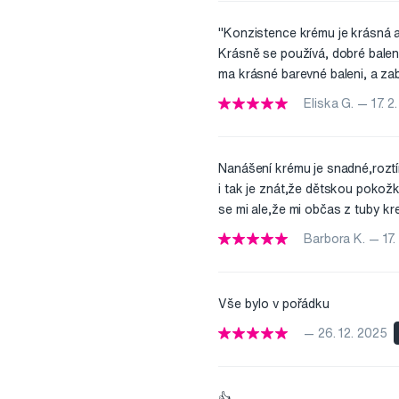
"Konzistence krému je krásná a 
Krásně se používá, dobré balen
ma krásné barevné baleni, a zaba
Eliska G. — 17. 2
Nanášení krému je snadné,roztí
i tak je znát,že dětskou pokožku
se mi ale,že mi občas z tuby kr
Barbora K. — 17.
Vše bylo v pořádku
— 26. 12. 2025
👍