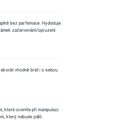
 úplně bez parfemace. Hydratuje
námek začervenání/opruzení.
 akorát vhodné brát i s sebou.
.
 které oceníte při manipulaci
m, který nebude pálit.