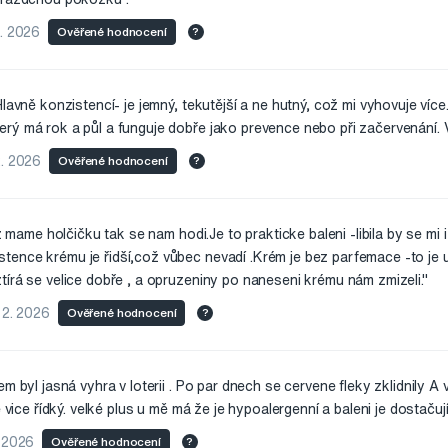
2. 2026
Ověřené hodnocení
?
lavně konzistencí- je jemný, tekutější a ne hutný, což mi vyhovuje více
rý má rok a půl a funguje dobře jako prevence nebo při začervenání. 
2. 2026
Ověřené hodnocení
?
oz mame holčičku tak se nam hodi.Je to prakticke baleni -libila by se mi
tence krému je řidší,což vůbec nevadí .Krém je bez parfemace -to je u
írá se velice dobře , a opruzeniny po naneseni krému nám zmizeli."
 2. 2026
Ověřené hodnocení
?
m byl jasná vyhra v loterii . Po par dnech se cervene fleky zklidnily A
e vice řídký. velké plus u mě má že je hypoalergenní a baleni je dostačuj
. 2026
Ověřené hodnocení
?