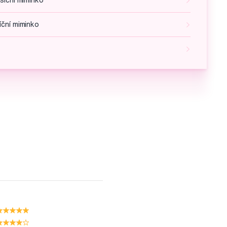
síční miminko
íční miminko