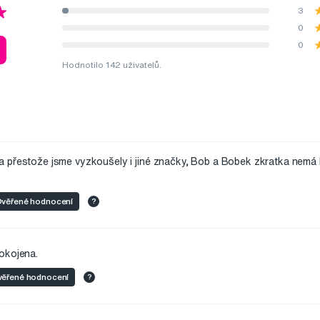
3
0
0
Hodnotilo 142 uživatelů.
 přestože jsme vyzkoušely i jiné značky, Bob a Bobek zkratka nemá k
věřené hodnocení
?
okojena.
ěřené hodnocení
?