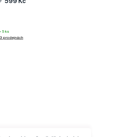
599 Kč
 5 ks
3 prodejnách