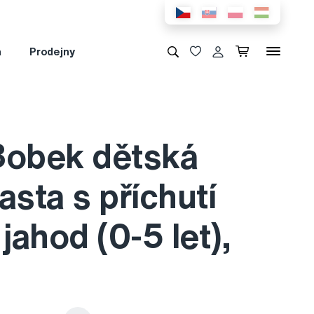
a
Prodejny
Bobek dětská
asta s příchutí
 jahod (0-5 let),