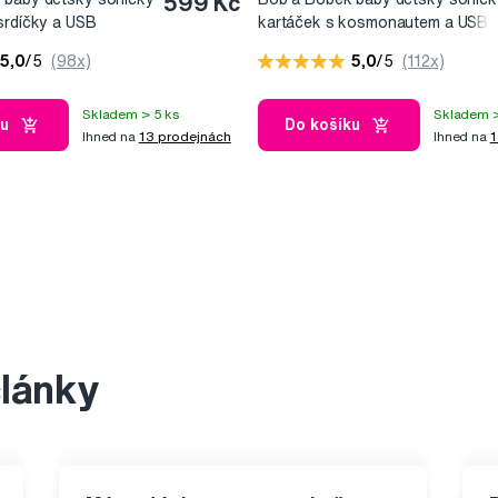
599 Kč
srdíčky a USB
kartáček s kosmonautem a USB
6 let, v krabičce
dobíjením, 0-6 let, v krabičce
5,0
/5
(98x)
5,0
/5
(112x)
Skladem > 5 ks
Skladem >
ku
Do košíku
Ihned na
13 prodejnách
Ihned na
1
články