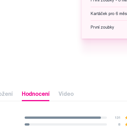
První zoubky - 8 mě
Kartáček pro 6 měs
První zoubky
ožení
Hodnocení
Video
131
8