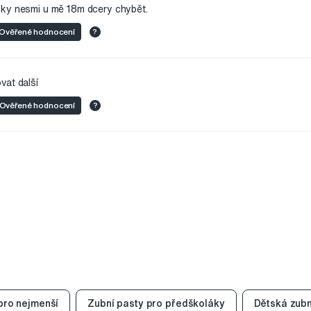
bky nesmi u mě 18m dcery chybět.
Ověřené hodnocení
?
vat další
Ověřené hodnocení
?
pro nejmenší
Zubní pasty pro předškoláky
Dětská zubn