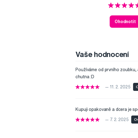
Ohodnotit
Vaše hodnocení
Používáme od prvního zoubku, a
chutna :D
— 11. 2. 2025
O
Kupuji opakovaně a dcera je sp
— 7. 2. 2025
Ov