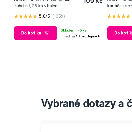
109 Kč
zubní nit, 25 ks v balení
kartáček se 
dobíjením, 0-
5,0
/5
(105x)
Skladem > 5 ks
Do košíku
Do koší
Ihned na
13 prodejnách
Vybrané dotazy a 