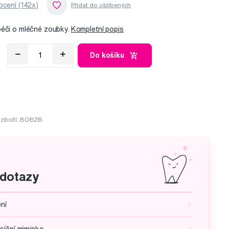
cení (142x)
péči o mléčné zoubky.
Kompletní popis
Do košíku
 zboží: BOBZB
 dotazy
ění