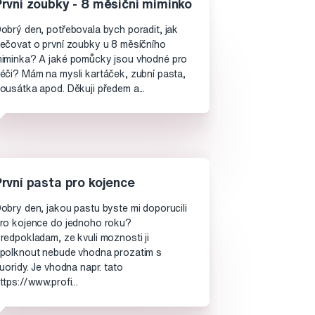
První zoubky - 8 měsíční miminko
obrý den, potřebovala bych poradit, jak
ečovat o první zoubky u 8 měsíčního
iminka? A jaké pomůcky jsou vhodné pro
éči? Mám na mysli kartáček, zubní pasta,
ousátka apod. Děkuji předem a...
První pasta pro kojence
obry den, jakou pastu byste mi doporucili
ro kojence do jednoho roku?
redpokladam, ze kvuli moznosti ji
polknout nebude vhodna prozatim s
luoridy. Je vhodna napr. tato
ttps://www.profi...