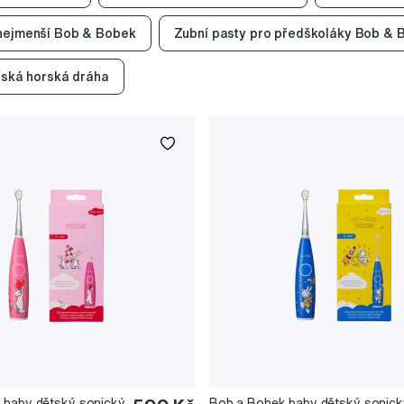
 nejmenší Bob & Bobek
Zubní pasty pro předškoláky Bob & 
řská horská dráha
 baby dětský sonický
Bob a Bobek baby dětský sonick