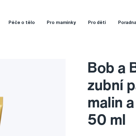
Péče o tělo
Pro maminky
Pro děti
Poradn
Bob a 
zubní p
malin a
50 ml