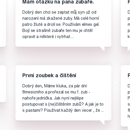
Mám otázku na pana zubaře.
Dobrý den chci se zeptat můj syn už od
D
narození má zkažené zuby. Má celé horní
p
patro žluté a drolí se. Používám elmex gel.
m
Bojí se strašně zubaře ten mu je chtěl
p
opravit a některé i vytrhat ...
k
První zoubek a čištění
Dobrý den, Máme kluka, za pár dní
D
8mesicniho a prořezal se mu 1. zub -
p
nahoře jednička. Jak nyní nejlépe
P
postupovat s (ne)čištěním zubů? A jak je to
s
s pastami? Používat každý den vecer , že ...
f
h