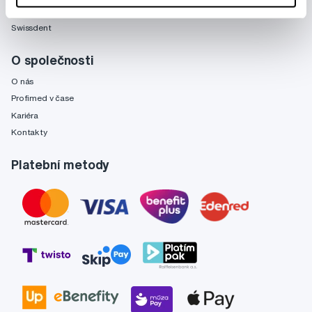
Fridababy
Swissdent
O společnosti
O nás
Profimed v čase
Kariéra
Kontakty
Platební metody