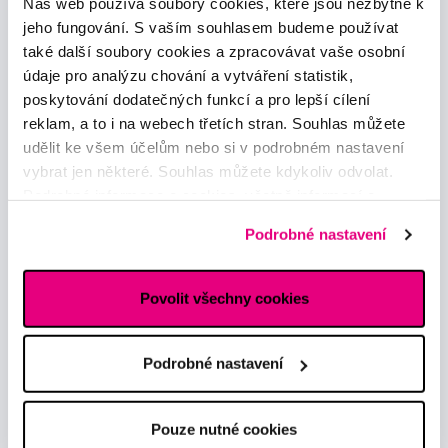
Náš web používá soubory cookies, které jsou nezbytné k
obchod@profimed.cz
jeho fungování. S vaším souhlasem budeme používat
Zeptat se v poradně
také další soubory cookies a zpracovávat vaše osobní
údaje pro analýzu chování a vytváření statistik,
Vše o nákupu
poskytování dodatečných funkcí a pro lepší cílení
Obchodní podmínky
reklam, a to i na webech třetích stran. Souhlas můžete
Způsob doručení
udělit ke všem účelům nebo si v podrobném nastavení
Zpracování údajů - smlouva
vybrat jen některé. Souhlas můžete kdykoliv odvolat.
Zpracování údajů - marketing
Podrobné informace o cookies, včetně informací o
Elektronická evidence tržeb
předávání údajů o vašem chování na webu sociálním a
Podrobné nastavení
Prohlášení o používání cookies
reklamním sítím naleznete
zde
.
Nastavení cookies
Povolit všechny cookies
Mohlo by se hodit
Poradna
Podrobné nastavení
Značky
Slovník pojmů
Reklamace a servis
Pouze nutné cookies
Klub Profimed