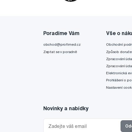
Poradíme Vám
Vše o nák
obchod@profimed.cz
Obchodní pod
Zeptat se v poradně
Způsob doruče
Zpracování úda
Zpracování úda
Elektronická ev
Prohlášení o po
Nastavení cook
Novinky a nabídky
Od