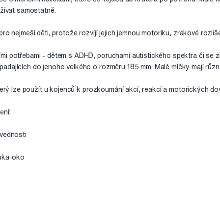
užívat samostatně.
ro nejmeší děti, protože rozvíjí jejich jemnou motoriku, zrakové rozli
mi potřebami - dětem s ADHD, poruchami autistického spektra či se 
adajících do jenoho velkého o rozměru 185 mm. Malé míčky mají různé
který lze použít u kojenců k prozkoumání akcí, reakcí a motorických do
ení:
ovednosti
ruka-oko