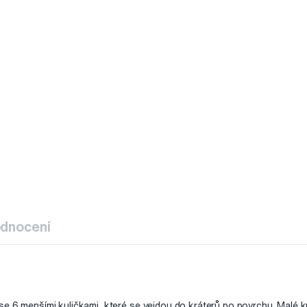
dnocení
e 6 menšími kuličkami, které se vejdou do kráterů po povrchu. Malé k