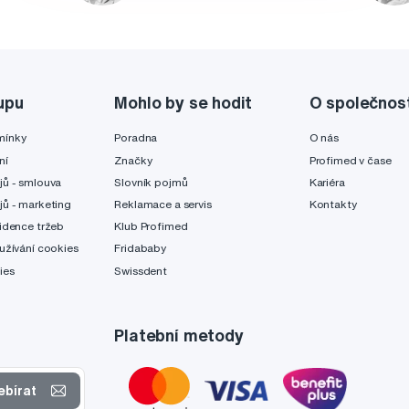
upu
Mohlo by se hodit
O společnos
mínky
Poradna
O nás
ní
Značky
Profimed v čase
jů - smlouva
Slovník pojmů
Kariéra
jů - marketing
Reklamace a servis
Kontakty
idence tržeb
Klub Profimed
užívání cookies
Fridababy
ies
Swissdent
Platební metody
ebírat