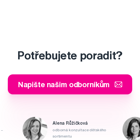
Potřebujete poradit?
Napište našim odborníkům
Alena Růžičková
 –
odborná konzultace dětského
sortimentu