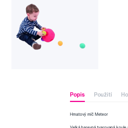
Popis
Použití
Ho
Hmatový míč Meteor
Velká barevná tvarovaná koule s