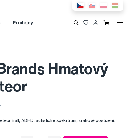
a
Prodejny
 Brands Hmatový
teor
eor Ball, ADHD, autistické spekrtrum, zrakové postižení.