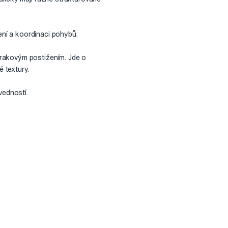
šení a koordinaci pohybů.
zrakovým postižením. Jde o
 textury.
vedností.